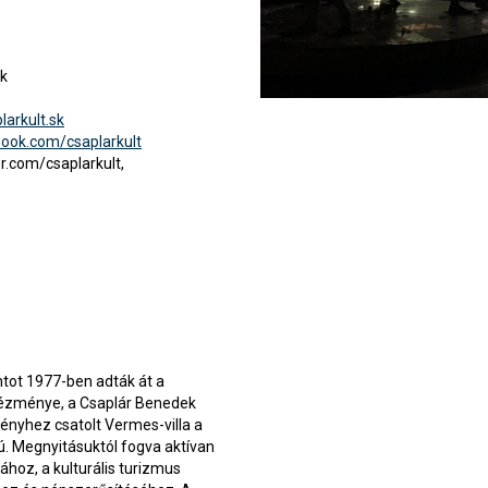
sk
larkult.sk
book.com/csaplarkult
er.com/csaplarkult,
ntot 1977-ben adták át a
tézménye, a Csaplár Benedek
ényhez csatolt Vermes-villa a
ú. Megnyitásuktól fogva aktívan
ához, a kulturális turizmus