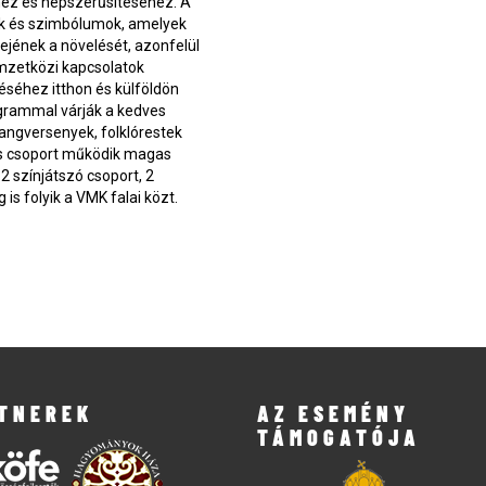
hez és népszerűsítéséhez. A
ek és szimbólumok, amelyek
ejének a növelését, azonfelül
emzetközi kapcsolatok
téséhez itthon és külföldön
grammal várják a kedves
angversenyek, folklórestek
s csoport működik magas
2 színjátszó csoport, 2
s folyik a VMK falai közt.
TNEREK
AZ ESEMÉNY
TÁMOGATÓJA