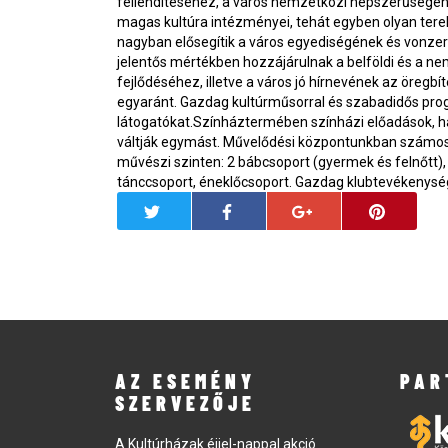
fellendítéséhez, a város nemzetközi népszerűségé
magas kultúra intézményei, tehát egyben olyan ter
nagyban elősegítik a város egyediségének és vonzer
jelentős mértékben hozzájárulnak a belföldi és a n
fejlődéséhez, illetve a város jó hírnevének az öregbí
egyaránt. Gazdag kultúrműsorral és szabadidős pro
látogatókat.Színháztermében színházi előadások, h
váltják egymást. Művelődési központunkban számo
művészi szinten: 2 bábcsoport (gyermek és felnőtt), 
tánccsoport, éneklőcsoport. Gazdag klubtevékenység i
AZ ESEMÉNY
PAR
SZERVEZŐJE
A Kultúrházak éjjel-nappal akció