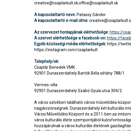
creative@csaplarkult.sk
;
office@csaplarkult.sk
A kapcsolattartó neve:
Patassy Sándor
A kapcsolattartó e-mail címe:
creative@csaplarkult.
Az szervezet honlapjának elérhetősége:
https://csap
A szervet elérhetősége a facebook-on:
https://face
Egyéb közösségi média elérhetőségek:
https://twitt
https://instagram.com/csaplarkult
Telephely/ek:
Csaplár Benedek VMK
92901 Dunaszerdahely Bartók Béla sétány 788/1
Vermes-villa
92901 Dunaszerdahely Szabó Gyula utca 304/2
A város szívében található városi művelődési közpo
nagyközönségnek. Dunaszerdahely két kulturális in
Városi Művelődési Központ és a 2011-ben az intézm
város kulturális élete szempontjából kulcsfontosság
hozzájárulnak a város kulturális életének gazdagítás