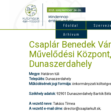
Főoldal
Szervez
Arhívum
Csaplár Benedek Vár
Művelődési Központ
Dunaszerdahely
Megye:
Határon túli
Település:
Dunaszerdahely
Működésének jogi formája:
önkormányzati költségve
Székhely adatok:
92901 Dunaszerdahely Bartók Béla
A vezető neve:
Takács Tímea
A vezető e-mail címe:
director@csaplarkult.sk
;