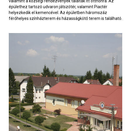
valamint a községi rendezvények találtak itt otthonra. Az
épülethez tartozó udvaron játszótér, valamint Piactér
helyezkedik el kemencével. Az épületben háromszáz
férőhelyes színházterem és házasságkötő terem is található.