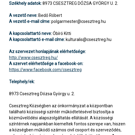
Székhely adatok:
8973 CSESZTREG DÓZSA GYÖRGY U. 2.
A vezető neve:
Bedő Róbert
A vezető e-mail címe:
polgarmester@csesztreg.hu
A kapcsolattartó neve:
Óbíró Kitti
A kapcsolattartó e-mail címe:
kulturalis@csesztreg.hu
Az szervezet honlapjának elérhetősége:
http://www.csesztreg.hu/
A szervet elérhetősége a facebook-on:
https://www.facebook.com/csesztreg
Telephely/ek:
8973 Csesztreg Dózsa György u. 2.
Csesztreg Községben az önkormányzat a központban
található közösségi színtér működtetésével biztosítja a
közművelődési alapszolgáltatás ellátását. A közösségi
színtérnek napjainkban kiemeltek fontos szerepe van, hiszen
a községben működő számos civil csoport és szerveződés,