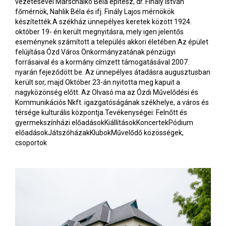
vezetésével Marschalkó Béla építész, dr. Finály István
főmérnök, Nahlik Béla és ifj. Finály Lajos mérnökök
készítették.A székház ünnepélyes keretek között 1924.
október 19- én került megnyitásra, mely igen jelentős
eseménynek számított a település akkori életében.Az épület
felújítása Ózd Város Önkormányzatának pénzügyi
forrásaival és a kormány címzett támogatásával 2007.
nyarán fejeződött be. Az ünnepélyes átadásra augusztusban
került sor, majd Október 23-án nyitotta meg kapuit a
nagyközönség előtt. Az Olvasó ma az Ózdi Művelődési és
Kommunikációs Nkft. igazgatóságának székhelye, a város és
térsége kulturális központja.Tevékenységei: Felnőtt és
gyermekszínházi előadásokKiállításokKoncertekPódium
előadásokJátszóházakKlubokMűvelődő közösségek,
csoportok