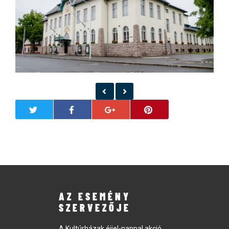
AZ ESEMÉNY
SZERVEZŐJE
A Kultúrházak éjjel-nappal akció