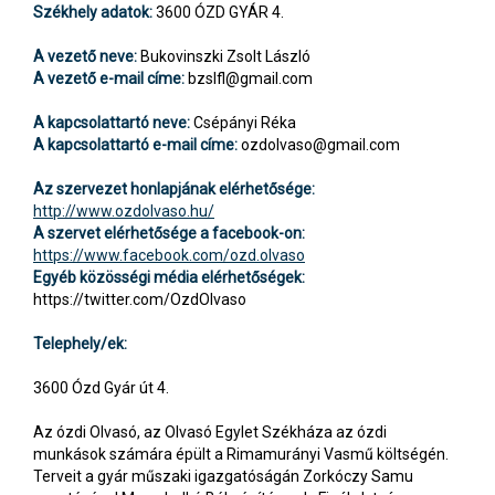
Székhely adatok:
3600 ÓZD GYÁR 4.
A vezető neve:
Bukovinszki Zsolt László
A vezető e-mail címe:
bzslfl@gmail.com
A kapcsolattartó neve:
Csépányi Réka
A kapcsolattartó e-mail címe:
ozdolvaso@gmail.com
Az szervezet honlapjának elérhetősége:
http://www.ozdolvaso.hu/
A szervet elérhetősége a facebook-on:
https://www.facebook.com/ozd.olvaso
Egyéb közösségi média elérhetőségek:
https://twitter.com/OzdOlvaso
Telephely/ek:
3600 Ózd Gyár út 4.
Az ózdi Olvasó, az Olvasó Egylet Székháza az ózdi
munkások számára épült a Rimamurányi Vasmű költségén.
Terveit a gyár műszaki igazgatóságán Zorkóczy Samu