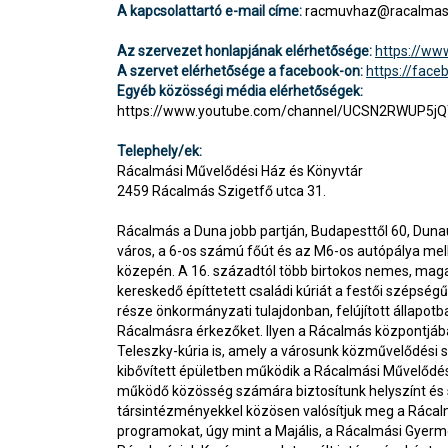
A kapcsolattartó e-mail címe:
racmuvhaz@racalmas
Az szervezet honlapjának elérhetősége:
https://ww
A szervet elérhetősége a facebook-on:
https://fac
Egyéb közösségi média elérhetőségek:
https://www.youtube.com/channel/UCSN2RWUP5j
Telephely/ek:
Rácalmási Művelődési Ház és Könyvtár
2459 Rácalmás Szigetfő utca 31.
Rácalmás a Duna jobb partján, Budapesttől 60, Dunaú
város, a 6-os számú főút és az M6-os autópálya mell
közepén. A 16. századtól több birtokos nemes, mag
kereskedő építtetett családi kúriát a festői szépség
része önkormányzati tulajdonban, felújított állapo
Rácalmásra érkezőket. Ilyen a Rácalmás központjáb
Teleszky-kúria is, amely a városunk közművelődési sz
kibővített épületben működik a Rácalmási Művelődés
működő közösség számára biztosítunk helyszínt és
társintézményekkel közösen valósítjuk meg a Ráca
programokat, úgy mint a Majális, a Rácalmási Gyerm