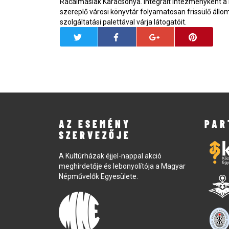
Rácalmásiak Karácsonya. Integrált intézményként a 
szereplő városi könyvtár folyamatosan frissülő állo
szolgáltatási palettával várja látogatóit.
AZ ESEMÉNY
PAR
SZERVEZŐJE
A Kultúrházak éjjel-nappal akció
meghirdetője és lebonyolítója a Magyar
Népművelők Egyesülete.