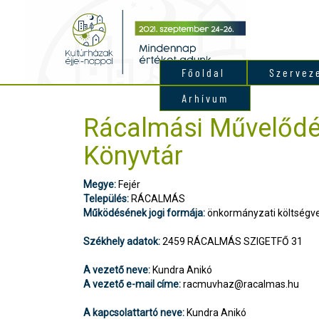
Főoldal
Szervez
Arhívum
Rácalmási Művelődé
Könyvtár
Megye:
Fejér
Település:
RÁCALMÁS
Működésének jogi formája:
önkormányzati költségve
Székhely adatok:
2459 RÁCALMÁS SZIGETFŐ 31
A vezető neve:
Kundra Anikó
A vezető e-mail címe:
racmuvhaz@racalmas.hu
A kapcsolattartó neve:
Kundra Anikó