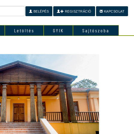
BELÉPÉS
REGISZTRÁCIÓ
KAPCSOLAT
Letöltés
GYIK
Sajtószoba