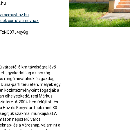
.hu
w.racmuvhaz.hu
ebook.com/racmuvhaz
QTxNQ07J4qyGg
jvárostól 6 km távolságra lévő
ett, gyakorlatilag az ország
as rangú hivatalnok és gazdag
ű Duna-parti területen, melyek egy
tban közintézményként fogadják a
an elhelyezkedő, régi Márkus–
íntere. A 2004-ben felújított és
i Ház és Könyvtár.Több mint 30
 segítjük szakmai munkájukat.A
lmáson népszerű városi
eknap- és a Városnap, valamint a