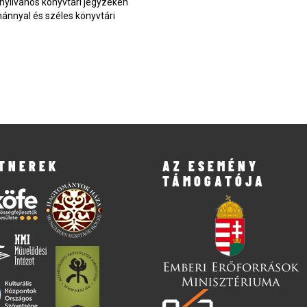
nyilvános könyvtári jegyzéken
mánnyal és széles könyvtári
TNEREK
AZ ESEMÉNY
TÁMOGATÓJA