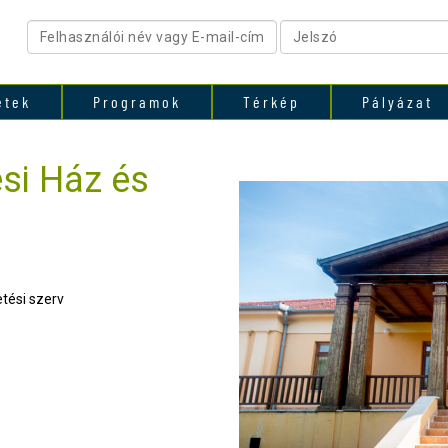
etek
Programok
Térkép
Pályázat
si Ház és
tési szerv