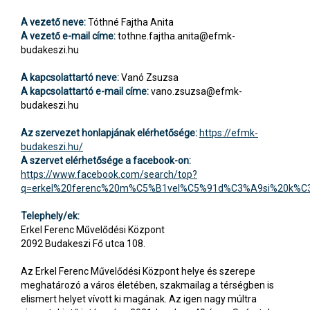
A vezető neve:
Tóthné Fajtha Anita
A vezető e-mail címe:
tothne.fajtha.anita@efmk-
budakeszi.hu
A kapcsolattartó neve:
Vanó Zsuzsa
A kapcsolattartó e-mail címe:
vano.zsuzsa@efmk-
budakeszi.hu
Az szervezet honlapjának elérhetősége:
https://efmk-
budakeszi.hu/
A szervet elérhetősége a facebook-on:
https://www.facebook.com/search/top?
q=erkel%20ferenc%20m%C5%B1vel%C5%91d%C3%A9si%20k%C
Telephely/ek:
Erkel Ferenc Művelődési Központ
2092 Budakeszi Fő utca 108.
Az Erkel Ferenc Művelődési Központ helye és szerepe
meghatározó a város életében, szakmailag a térségben is
elismert helyet vívott ki magának. Az igen nagy múltra