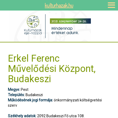
kulturhazak.hu
Erkel Ferenc
Művelődési Központ,
Budakeszi
Megye:
Pest
Település:
Budakeszi
Működésének jogi formája:
önkormányzati költségvetési
szerv
Székhely adatok:
2092 Budakeszi Fő utca 108.