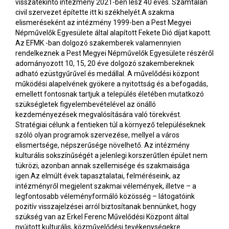
visszatekintő intézmény 2021-ben lesz 40 éves. Számtalan
civil szervezet építette itt ki székhelyét.A szakma
elismeréseként az intézmény 1999-ben a Pest Megyei
Népművelők Egyesülete által alapított Fekete Dió díjat kapott.
Az EFMK -ban dolgozó szakemberek valamennyien
rendelkeznek a Pest Megyei Népművelők Egyesülete részéről
adományozott 10, 15, 20 éve dolgozó szakembereknek
adható ezüstgyűrűvel és medállal. A művelődési központ
működési alapelvének gyökere a nyitottság és a befogadás,
emellett fontosnak tartjuk a település életében mutatkozó
szükségletek figyelembevételével az önálló
kezdeményezések megvalósítására való törekvést.
Stratégiai célunk a fentieken túl a környező településeknek
szóló olyan programok szervezése, mellyel a város
elismertsége, népszerűsége növelhető. Az intézmény
kulturális sokszínűségét a jelenlegi korszerűtlen épület nem
tükrözi, azonban annak szellemisége és szakmaisága
igen.Az elmúlt évek tapasztalatai, felméréseink, az
intézményről megjelent szakmai vélemények, illetve – a
legfontosabb véleményformáló közösség – látogatóink
pozitív visszajelzései arról biztosítanak bennünket, hogy
szükség van az Erkel Ferenc Művelődési Központ által
nyújtott kulturális, közművelődési tevékenységekre.