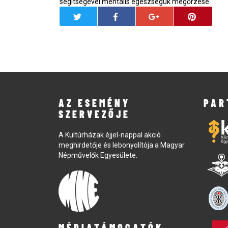
segítségével mentális egészségük megőrzése.
AZ ESEMÉNY
PAR
SZERVEZŐJE
A Kultúrházak éjjel-nappal akció
meghirdetője és lebonyolítója a Magyar
Népművelők Egyesülete.
MÉDIATÁMOGATÓK