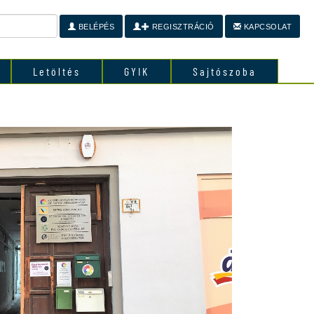
BELÉPÉS
REGISZTRÁCIÓ
KAPCSOLAT
Letöltés
GYIK
Sajtószoba