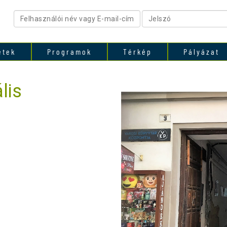
etek
Programok
Térkép
Pályázat
lis