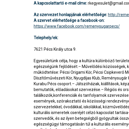
A kapcsolattartó e-mail címe:
rkegyesulet@gmail.c
Az szervezet honlapjának elérhetősége:
http://rem
A szervet elérhetősége a facebook-on:
https://www.facebook.com/remenysugarpecs/
Telephely/ek:
7621 Pécs Király utca 9.
Egyesületünk célja, hogy a kultúra különböző terület
egészségünk fejlődését.– Művelődési közösségek, k
működtetése: Pécsi Origami Kör, Pécsi Csipkeverő Műh
Díszítőművészeti Kör, Nyugdíjas Klub, Reménysugár 
Kurabu Pécs csoport.– Játszóházak, kiállítások, ké
bemutatók, előadásokat szervezése.– Régiós és or
találkozók,konferenciák és tanfolyamok szervezése
események, szórakoztató és közösségi rendezvénye
szervezetekkel, óvodákkal, iskolákkal, közművelődés
kulturális ismeretek cseréjét célzó kapcsolat tart
szenvedők, és az ilyen betegségből gyógyultak össze
egészségügyi támogatásán túl a kulturális esemén