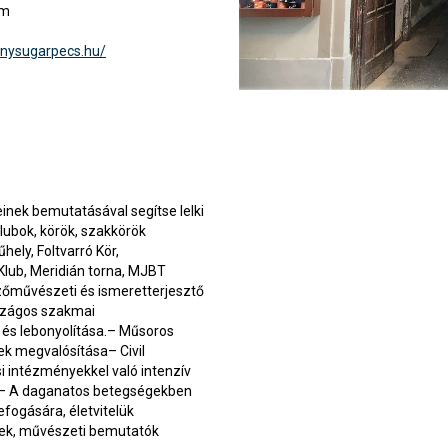
om
enysugarpecs.hu/
einek bemutatásával segítse lelki
lubok, körök, szakkörök
ely, Foltvarró Kör,
Klub, Meridián torna, MJBT
pzőművészeti és ismeretterjesztő
szágos szakmai
 és lebonyolítása.– Műsoros
k megvalósítása– Civil
i intézményekkel való intenzív
ása– A daganatos betegségekben
fogására, életvitelük
yek, művészeti bemutatók