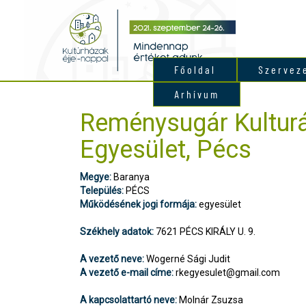
Főoldal
Szervez
Arhívum
Reménysugár Kulturá
Egyesület, Pécs
Megye:
Baranya
Település:
PÉCS
Működésének jogi formája:
egyesület
Székhely adatok:
7621 PÉCS KIRÁLY U. 9.
A vezető neve:
Wogerné Sági Judit
A vezető e-mail címe:
rkegyesulet@gmail.com
A kapcsolattartó neve:
Molnár Zsuzsa