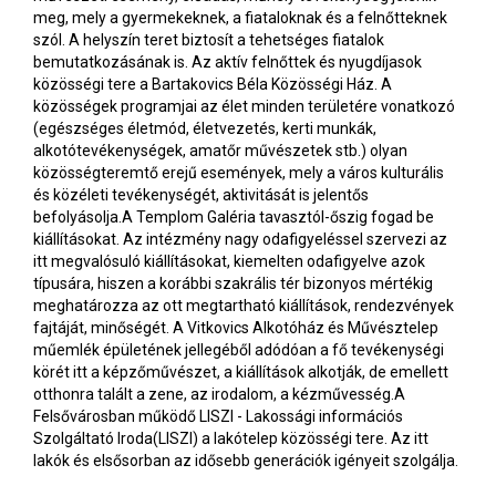
meg, mely a gyermekeknek, a fiataloknak és a felnőtteknek
szól. A helyszín teret biztosít a tehetséges fiatalok
bemutatkozásának is. Az aktív felnőttek és nyugdíjasok
közösségi tere a Bartakovics Béla Közösségi Ház. A
közösségek programjai az élet minden területére vonatkozó
(egészséges életmód, életvezetés, kerti munkák,
alkotótevékenységek, amatőr művészetek stb.) olyan
közösségteremtő erejű események, mely a város kulturális
és közéleti tevékenységét, aktivitását is jelentős
befolyásolja.A Templom Galéria tavasztól-őszig fogad be
kiállításokat. Az intézmény nagy odafigyeléssel szervezi az
itt megvalósuló kiállításokat, kiemelten odafigyelve azok
típusára, hiszen a korábbi szakrális tér bizonyos mértékig
meghatározza az ott megtartható kiállítások, rendezvények
fajtáját, minőségét. A Vitkovics Alkotóház és Művésztelep
műemlék épületének jellegéből adódóan a fő tevékenységi
körét itt a képzőművészet, a kiállítások alkotják, de emellett
otthonra talált a zene, az irodalom, a kézművesség.A
Felsővárosban működő LISZI - Lakossági információs
Szolgáltató Iroda(LISZI) a lakótelep közösségi tere. Az itt
lakók és elsősorban az idősebb generációk igényeit szolgálja.