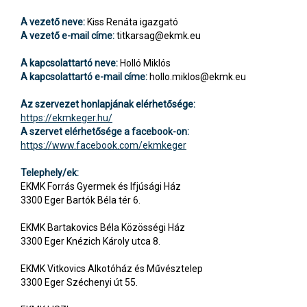
A vezető neve:
Kiss Renáta igazgató
A vezető e-mail címe:
titkarsag@ekmk.eu
A kapcsolattartó neve:
Holló Miklós
A kapcsolattartó e-mail címe:
hollo.miklos@ekmk.eu
Az szervezet honlapjának elérhetősége:
https://ekmkeger.hu/
A szervet elérhetősége a facebook-on:
https://www.facebook.com/ekmkeger
Telephely/ek:
EKMK Forrás Gyermek és Ifjúsági Ház
3300 Eger Bartók Béla tér 6.
EKMK Bartakovics Béla Közösségi Ház
3300 Eger Knézich Károly utca 8.
EKMK Vitkovics Alkotóház és Művésztelep
3300 Eger Széchenyi út 55.