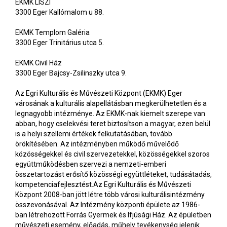
EKMK LISZI
3300 Eger Kallómalom u 88.
EKMK Templom Galéria
3300 Eger Trinitárius utca 5.
EKMK Civil Ház
3300 Eger Bajcsy-Zsilinszky utca 9.
Az Egri Kulturális és Művészeti Központ (EKMK) Eger
városának a kulturális alapellátásban megkerülhetetlen és a
legnagyobb intézménye. Az EKMK-nak kiemelt szerepe van
abban, hogy cselekvési teret biztosítson a magyar, ezen belül
is a helyi szellemi értékek felkutatásában, tovább
örökítésében. Az intézményben működő művelődő
közösségekkel és civil szervezetekkel, közösségekkel szoros
együttműködésben szervezi a nemzeti-emberi
összetartozást erősítő közösségi együttléteket, tudásátadás,
kompetenciafejlesztést.Az Egri Kulturális és Művészeti
Központ 2008-ban jött létre több városi kulturálisintézmény
összevonásával. Az Intézmény központi épülete az 1986-
ban létrehozott Forrás Gyermek és Ifjúsági Ház. Az épületben
művészeti esemény, előadás, műhely tevékenység jelenik