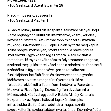
Művészetek Háza
7100 Szekszárd Szent István tér 28
Placc – Ifjúsági Közösségi Tér
7100 Szekszárd Piac tér 1
A Babits Mihály Kulturális Központ Szekszárd Megyei Jogú
Város legnagyobb kulturális intézménye, közművelődési,
közösségi színtere. Az - immár több mint fél évszázada
működő - intézmény 1970. április 2-án nyitotta meg kapuit
Tolna megye székhelyén, Szekszárdon, a művelődni és
szórakozni vágyó közönség számára. A sok év alatt a
társadalmi környezet változásaira folyamatosan reagálva,
szakmai megújulási törekvéseket és a mindenkori fenntartói
szándékot is figyelembe véve igen sokat változott
funkciójában, hatókörében és elnevezésében egyaránt.
Időközben átvette a megszűnt Gyermekek Háza
feladatkörét, bővült a Tourinform Irodával, a Panoráma
Mozival, a Placc Ifjúsági Közösségi Térrel, valamint a
Művészetek Házával egyesült.A Babits Mihály Kulturális
Központnak az Agora hálózat tagjaként komplex
infrastrukturális feltételei adottak a magas szintű
szociokulturális szolgáltatások nyújtásához. Közművelődési