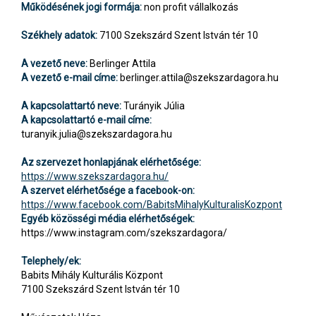
Működésének jogi formája:
non profit vállalkozás
Székhely adatok:
7100 Szekszárd Szent István tér 10
A vezető neve:
Berlinger Attila
A vezető e-mail címe:
berlinger.attila@szekszardagora.hu
A kapcsolattartó neve:
Turányik Júlia
A kapcsolattartó e-mail címe:
turanyik.julia@szekszardagora.hu
Az szervezet honlapjának elérhetősége:
https://www.szekszardagora.hu/
A szervet elérhetősége a facebook-on:
https://www.facebook.com/BabitsMihalyKulturalisKozpont
Egyéb közösségi média elérhetőségek:
https://www.instagram.com/szekszardagora/
Telephely/ek:
Babits Mihály Kulturális Központ
7100 Szekszárd Szent István tér 10