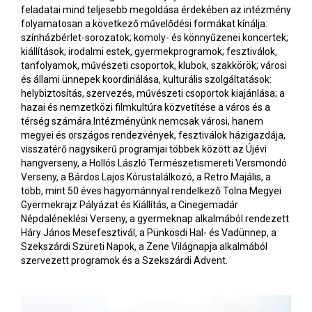
feladatai mind teljesebb megoldása érdekében az intézmény
folyamatosan a következő művelődési formákat kínálja:
színházbérlet-sorozatok; komoly- és könnyűzenei koncertek;
kiállítások; irodalmi estek, gyermekprogramok; fesztiválok,
tanfolyamok, művészeti csoportok, klubok, szakkörök; városi
és állami ünnepek koordinálása, kulturális szolgáltatások:
helybiztosítás, szervezés, művészeti csoportok kiajánlása; a
hazai és nemzetközi filmkultúra közvetítése a város és a
térség számára.Intézményünk nemcsak városi, hanem
megyei és országos rendezvények, fesztiválok házigazdája,
visszatérő nagysikerű programjai többek között az Újévi
hangverseny, a Hollós László Természetismereti Versmondó
Verseny, a Bárdos Lajos Kórustalálkozó, a Retro Majális, a
több, mint 50 éves hagyománnyal rendelkező Tolna Megyei
Gyermekrajz Pályázat és Kiállítás, a Cinegemadár
Népdaléneklési Verseny, a gyermeknap alkalmából rendezett
Háry János Mesefesztivál, a Pünkösdi Hal- és Vadünnep, a
Szekszárdi Szüreti Napok, a Zene Világnapja alkalmából
szervezett programok és a Szekszárdi Advent.