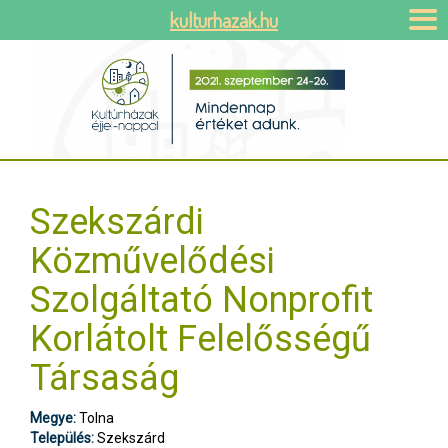
kulturhazak.hu
Szekszárdi
Közművelődési
Szolgáltató Nonprofit
Korlátolt Felelősségű
Társaság
Megye:
Tolna
Település:
Szekszárd