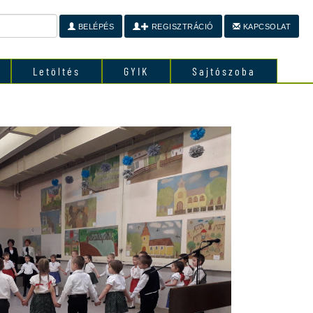
BELÉPÉS
REGISZTRÁCIÓ
KAPCSOLAT
Letöltés
GYIK
Sajtószoba