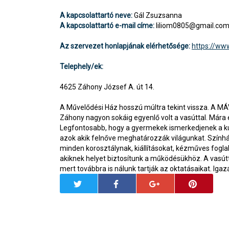
A kapcsolattartó neve:
Gál Zsuzsanna
A kapcsolattartó e-mail címe:
liliom0805@gmail.co
Az szervezet honlapjának elérhetősége:
https://ww
Telephely/ek:
4625 Záhony József A. út 14.
A Művelődési Ház hosszú múltra tekint vissza. A MÁV
Záhony nagyon sokáig egyenlő volt a vasúttal. Mára 
Legfontosabb, hogy a gyermekek ismerkedjenek a kul
azok akik felnőve meghatározzák világunkat. Szính
minden korosztálynak, kiállításokat, kézműves fogla
akiknek helyet biztosítunk a működésükhöz. A vasútt
mert továbbra is nálunk tartják az oktatásaikat. Iga