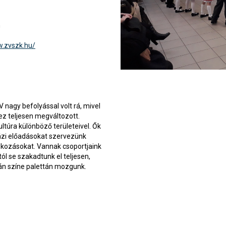
m
w.zvszk.hu/
 nagy befolyással volt rá, mivel
ez teljesen megváltozott.
túra különböző területeivel. Ők
ázi előadásokat szervezünk
lkozásokat. Vannak csoportjaink
ól se szakadtunk el teljesen,
zán színe palettán mozgunk.