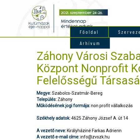
Főoldal
Szervez
Arhívum
Záhony Városi Szab
Központ Nonprofit Ko
Felelősségű Társas
Megye:
Szabolcs-Szatmár-Bereg
Település:
Záhony
Működésének jogi formája:
non profit vállalkozás
Székhely adatok:
4625 Záhony József A. út 14
A vezető neve:
Királyháziné Farkas Adrienn
A vezető e-mail címe:
info@zvszk.hu