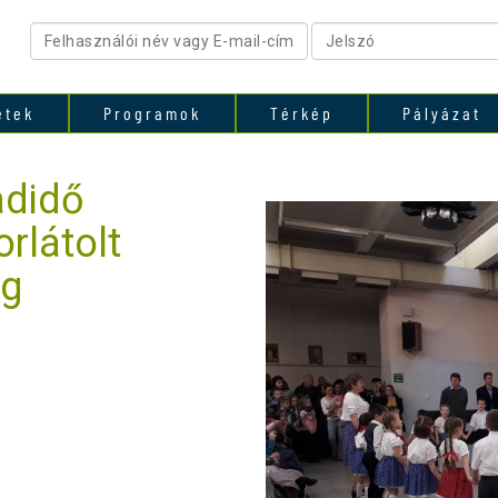
etek
Programok
Térkép
Pályázat
adidő
rlátolt
ág