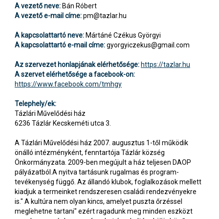
A vezető neve:
Bán Róbert
A vezető e-mail címe:
pm@tazlar.hu
A kapcsolattartó neve:
Mártáné Czékus Györgyi
A kapcsolattartó e-mail címe:
gyorgyiczekus@gmail.com
Az szervezet honlapjának elérhetősége:
https://tazlar.hu
A szervet elérhetősége a facebook-on:
https://www.facebook.com/tmhgy
Telephely/ek:
Tázlári Művelődési ház
6236 Tázlár Kecskeméti utca 3.
A Tázlári Művelődési ház 2007. augusztus 1-től működik
önálló intézményként, fenntartója Tázlár község
Önkormányzata. 2009-ben megújult a ház teljesen DAOP
pályázatból.A nyitva tartásunk rugalmas és program-
tevékenység függő. Az állandó klubok, foglalkozások mellett
kiadjuk a termeinket rendszeresen családi rendezvényekre
is." A kultúra nem olyan kincs, amelyet puszta őrzéssel
meglehetne tartani" ezért ragadunk meg minden eszközt