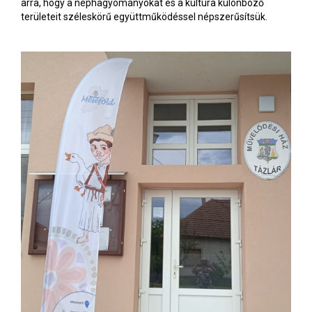
arra, hogy a néphagyományokat és a kultúra különböző
területeit széleskörű együttműködéssel népszerűsítsük.