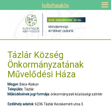
kulturhazak.hu
Tázlár Község
Önkormányzatának
Művelődési Háza
Megye:
Bács-Kiskun
Település:
Tázlár
Működésének jogi formája:
önkormányzati közösségi színtér
Székhely adatok:
6236 Tázlár Kecskeméti utca 3.