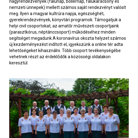
nagyrendezvények (falunap, böllérnap, falukarácsony és
nemzeti ünnepek) mellett számos saját rendezvényt valósít
meg. Ilyen a magyar kultrúra napja, egészséghét,
gyerekrendezvények, könyvtári programok. Támogatjuk a
helyi civil csoportokat, az amatőr művészeti csoportjaink
(parasztkórus, néptánccsoport) működéséhez minden
segítséget megadunk.A koronavírus okozta helyzet számos
új kezdeményezést indított el, igyekszünk a online tér adta
lehetőségeket kihasználni. Több csoport tevékenységébe
vehetnek részt az érdeklődők a közösségi oldalakon
keresztül.