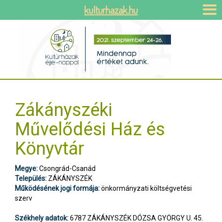
kulturhazak.hu
Zákányszéki
Művelődési Ház és
Könyvtár
Megye:
Csongrád-Csanád
Település:
ZÁKÁNYSZÉK
Működésének jogi formája:
önkormányzati költségvetési
szerv
Székhely adatok:
6787 ZÁKÁNYSZÉK DÓZSA GYÖRGY U. 45.