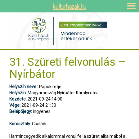
kulturhazak.hu
31. Szüreti felvonulás –
Nyírbátor
Helyszín neve :
Papok rétje
Helyszín:
Magyarország Nyírbátor Károlyi utca
Kezdete:
2021-09-24 14:00
Vége:
2021-09-24 21:30
Belépőjegy:
Ingyenes
Korosztály:
Családi
Harmincegyedik alkalommal vonul fel a szüret alkalmából a