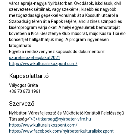
város apraja-nagyja Nyírbátorban. Óvodások, iskolások, civil
szervezetek sétálnak, vagy szekérrel, kisebb és nagyobb
mezőgazdasági gépekkel vonulnak át a Kossuth utcáról a
Szabadság téren át a Papok rétjére, ahol színes színpadi és
kísérőprogram várja őket. A helyi egyesületek bemutatóját
követően a Kicsi Gesztenye Klub műsorát, majd Kasza Tibi élő
koncertjét hallgathatjuk meg. A program ingyenesen
látogatható.
Egyéb a rendezvényhez kapcsolódó dokumentum:
szuretielozetesplakat2021
https://www.kulturaliskozpont.com/
Kapcsolattartó
Vályogos Gréta
+36 70 670 1961
Szervező
Nyírbátori Városfejlesztő és Működtető Korlátolt Felelősségű
Társaság<
">3>
titkarsag@nyirbator-vfm.hu
https://www.kulturaliskozpont.com/
https://www.facebook.com/nyirbatorikulturaliskozpont