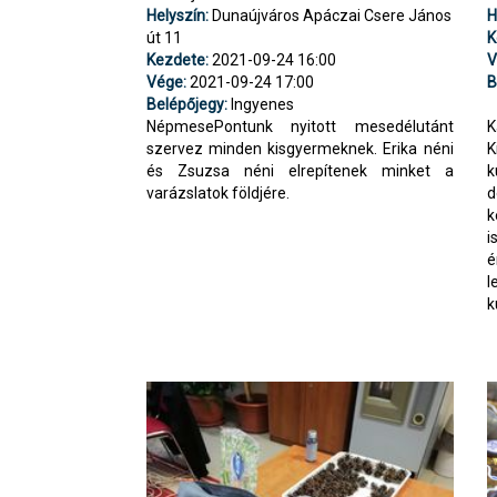
Helyszín:
Dunaújváros Apáczai Csere János
H
út 11
K
Kezdete:
2021-09-24 16:00
V
Vége:
2021-09-24 17:00
B
Belépőjegy:
Ingyenes
NépmesePontunk nyitott mesedélutánt
K
szervez minden kisgyermeknek. Erika néni
K
és Zsuzsa néni elrepítenek minket a
k
varázslatok földjére.
d
k
é
l
k