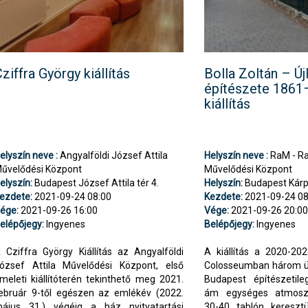
ziffra György kiállítás
Bolla Zoltán – Új
építészete 1861
kiállítás
elyszín neve :
Angyalföldi József Attila
Helyszín neve :
RaM - Ra
űvelődési Központ
Művelődési Központ
elyszín:
Budapest József Attila tér 4.
Helyszín:
Budapest Kárpá
ezdete:
2021-09-24 08:00
Kezdete:
2021-09-24 08
ége:
2021-09-26 16:00
Vége:
2021-09-26 20:0
elépőjegy:
Ingyenes
Belépőjegy:
Ingyenes
 Cziffra György Kiállítás az Angyalföldi
A kiállítás a 2020-2
ózsef Attila Művelődési Központ, első
Colosseumban három ü
meleti kiállítóterén tekinthető meg 2021.
Budapest építészetile
ebruár 9-től egészen az emlékév (2022.
ám egységes atmoszf
ájus 31.) végéig a ház nyitvatartási
30-40 tablón keresztül