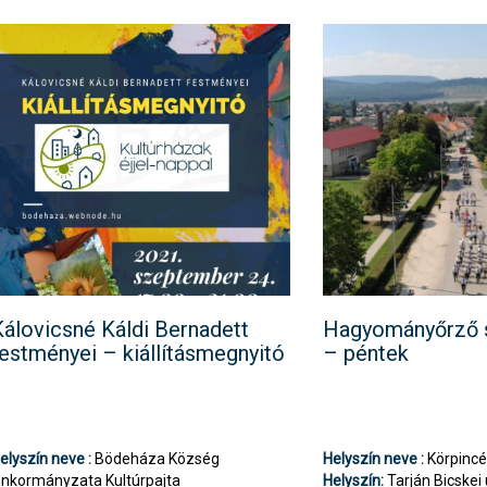
álovicsné Káldi Bernadett
Hagyományőrző s
estményei – kiállításmegnyitó
– péntek
elyszín neve :
Bödeháza Község
Helyszín neve :
Körpinc
nkormányzata Kultúrpajta
Helyszín:
Tarján Bicskei