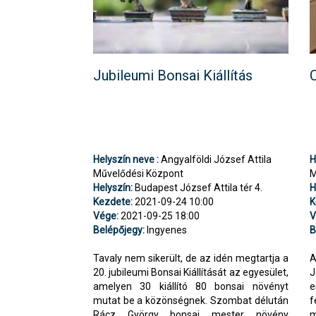
Jubileumi Bonsai Kiállítás
C
Helyszín neve :
Angyalföldi József Attila
H
Művelődési Központ
M
Helyszín:
Budapest József Attila tér 4.
H
Kezdete:
2021-09-24 10:00
K
Vége:
2021-09-25 18:00
V
Belépőjegy:
Ingyenes
B
Tavaly nem sikerült, de az idén megtartja a
A
20. jubileumi Bonsai Kiállítását az egyesület,
J
amelyen 30 kiállító 80 bonsai növényt
e
mutat be a közönségnek. Szombat délután
f
Rácz György bonsai mester növény
m