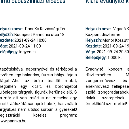
című babaszínházi előadás
Klára évadnyitó 
elyszín neve :
PannKa Közösségi Tér
Helyszín neve :
Vigadó Ku
elyszín:
Budapest Pannónia utca 18.
Központ díszterme
ezdete:
2021-09-24 10:00
Helyszín:
Monor Kossuth 
ége:
2021-09-24 11:00
Kezdete:
2021-09-24 19
elépőjegy:
Ingyenes
Vége:
2021-09-24 20:3
Belépőjegy:
1,000 Ft
tazótáskával, napernyővel és térképpel a
Évadnyitó koncert
ezében egy bolondos, furcsa hölgy járja a
dísztermében. M
ilágot…Ahol az órája teaidőt mutat,
zongoraművész és
egpihen egy kicsit, és bőröndjéből
énekművész fellépésé
ülönleges tárgyak, figurák kerülnek elő. S
szóló zongoradarabok
a már ott van, miért is ne mesélne egy
dalok szerepelnek
icsit? Játszótársai apró bábok, használati
érdeklődőt szeretettel!
árgyak,és nem utolsó sorban a gyerekek!
Regisztráció köteles program:
ww.pannka.hu