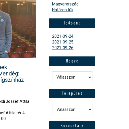
Magyarország
Határon túli
Időpont
2021-09-24
2021-09-25
2021-09-26
Megye
pek
 Vendég:
ígszínház
Telepűlés
di József Attila
f Attila tér 4.
:00
0
Korosztály