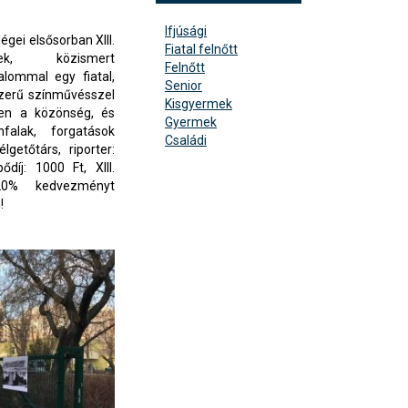
Ifjúsági
gei elsősorban XIII.
Fiatal felnőtt
ek, közismert
Felnőtt
alommal egy fiatal,
Senior
szerű színművésszel
Kisgyermek
sen a közönség, és
Gyermek
falak, forgatások
Családi
lgetőtárs, riporter:
díj: 1000 Ft, XIII.
 20% kedvezményt
!