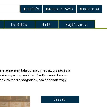
BELÉPÉS
REGISZTRÁCIÓ
KAPCSOLAT
Letöltés
GYIK
Sajtószoba
i eseményeit találod majd meg az ország és a
utassuk meg a magyar közművelődésnek. Ha van
ékes eltöltésére magadnak, családodnak, vagy
Ország