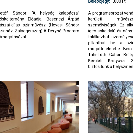
Belépőjegy:
1,000 Ft
etőfi Sándor: “A helység kalapácsa”
A programsorozat vendé
ősköltemény Előadja: Besenczi Árpád
kerületi művész
ászai-díjas színművész (Hevesi Sándor
személyiségek. Ez alk
zínház, Zalaegerszeg) A Déryné Program
igen sokoldalú és nép
ámogatásával.
találkozhat személye
pillanthat be a szín
mögötti életébe. Beszé
Tahi-Tóth Gábor Belépő
Kerületi Kártyával
biztosítunk a helyszínen