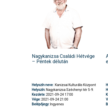
Nagykanizsa Családi Hétvége
A
– Péntek délután
Helyszín neve :
Kanizsai Kulturális Központ
H
Helyszín:
Nagykanizsa Széchenyi tér 5-9.
H
Kezdete:
2021-09-24 17:00
K
Vége:
2021-09-24 21:00
V
Belépőjegy:
Ingyenes
B