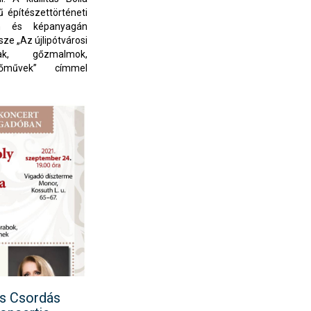
 építészettörténeti
in és képanyagán
észe „Az újlipótvárosi
rak, gőzmalmok,
őművek” címmel
iállítás formájában,
Művelődési Központ
és Csordás