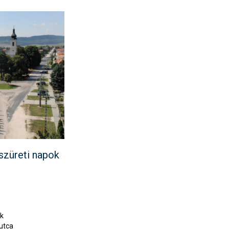
züreti napok
ék
 utca