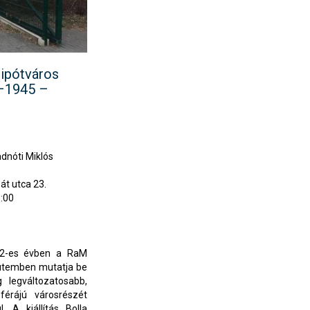
lipótváros
–1945 –
dnóti Miklós
t utca 23.
:00
0
022-es évben a RaM
temben mutatja be
g legváltozatosabb,
érájú városrészét
. A kiállítás Bolla