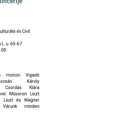
koncertje
lturális és Civil
L. u. 65-67.
:00
0
 a monori Vigadó
ocsári Károly
 Csordás Klára
vel. Műsoron Liszt
, Liszt és Wagner
. Várunk minden