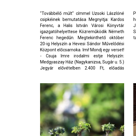
"Továbbélő múlt" címmel Uzsoki Lászlóné
P
csipkéinek bemutatása Megnyitja: Kardos
h
Ferenc, a Halis István Városi Könyvtár
J
igazgatóhelyettese Közreműködik Németh
S
Ferenc hegedűn. Megtekinthető október
t
20-ig Helyszín a Hevesi Sándor Művelődési
Központ előcsarnoka. Imi! Mondj egy verset!
- Csuja Imre irodalmi estje Helyszín:
Medgyaszay Ház (Nagykanizsa, Sugár u. 5.)
Jegyár elővételben 2.400 Ft, előadás
napján: 2.800 Ft