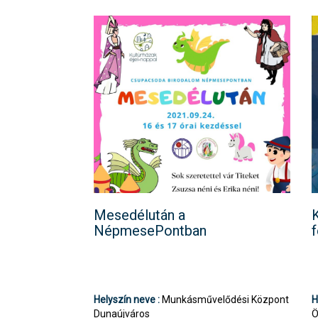
Kósa Gergely +36 70 492 0985,
kosagergely@kult13.hu
Mesedélután a
K
NépmesePontban
f
Helyszín neve :
Munkásművelődési Központ
H
Dunaújváros
Ö