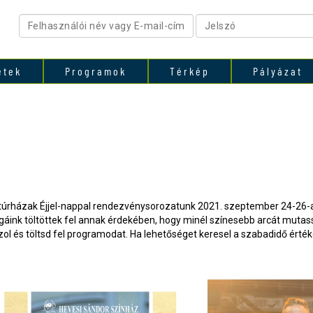
etek
Programok
Térkép
Pályázat
túrházak Éjjel-nappal rendezvénysorozatunk 2021. szeptember 24-26-a
llégáink töltöttek fel annak érdekében, hogy minél színesebb arcát m
ozol és töltsd fel programodat. Ha lehetőséget keresel a szabadidő ért