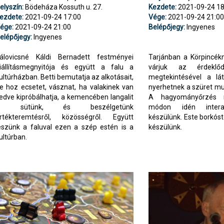
elyszín:
Bödeháza Kossuth u. 27.
Kezdete:
2021-09-24 18
ezdete:
2021-09-24 17:00
Vége:
2021-09-24 21:0
ége:
2021-09-24 21:00
Belépőjegy:
Ingyenes
elépőjegy:
Ingyenes
álovicsné Káldi Bernadett festményei
Tarjánban a Körpincékn
iállításmegnyitója és együtt a falu a
várjuk az érdeklő
ultúrházban. Betti bemutatja az alkotásait,
megtekintésével a lát
e hoz ecsetet, vásznat, ha valakinek van
nyerhetnek a szüret mu
edve kipróbálhatja, a kemencében langalit
A hagyományőrzés m
is sütünk, és beszélgetünk
módon idén intera
rtékteremtésről, közösségről. Együtt
készülünk. Este borkóst
eszünk a faluval ezen a szép estén is a
készülünk.
ultúrban.