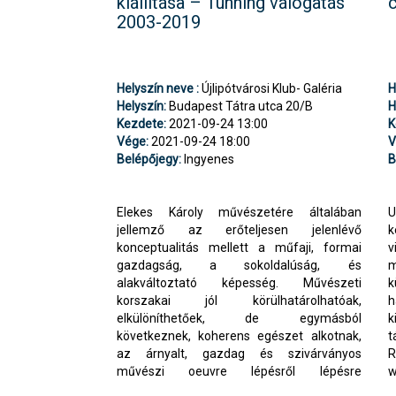
kiállítása – Tunning válogatás
2003-2019
Helyszín neve :
Újlipótvárosi Klub- Galéria
H
Helyszín:
Budapest Tátra utca 20/B
H
Kezdete:
2021-09-24 13:00
K
Vége:
2021-09-24 18:00
V
Belépőjegy:
Ingyenes
B
Elekes Károly művészetére általában
U
jellemző az erőteljesen jelenlévő
k
konceptualitás mellett a műfaji, formai
v
gazdagság, a sokoldalúság, és
m
alakváltoztató képesség. Művészeti
k
korszakai jól körülhatárolhatóak,
h
elkülöníthetőek, de egymásból
k
következnek, koherens egészet alkotnak,
t
az árnyalt, gazdag és szivárványos
művészi oeuvre lépésről lépésre
w
felfejthető... A belépés díjtalan! Információ: