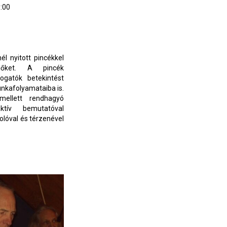
:00
0
él nyitott pincékkel
dőket. A pincék
ogatók betekintést
nkafolyamataiba is.
ellett rendhagyó
ktív bemutatóval
olóval és térzenével