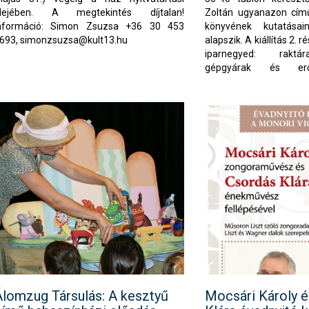
dejében. A megtekintés díjtalan!
Zoltán ugyanazon című
nformáció: Simon Zsuzsa +36 30 453
könyvének kutatása
693,
simonzsuzsa@kult13.hu
alapszik. A kiállítás 2. r
iparnegyed: raktá
gépgyárak és er
megtekinthető kerítés-k
a RaM-Radnóti Miklós 
Kárpát utcai oldalán.
Álomzug Társulás: A kesztyű
Mocsári Károly 