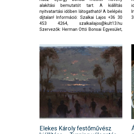
alakítási bemutatót tart. A kiállítás
i
nyitvatartási időben látogatható! A belépés
I
díjtalan! Információ: Szalkai Lajos +36 30
3
453 4264,
szalkailajos@kult13.hu
Szervezők: Herman Ottó Bonsai Egyesület,
XIII. Kerületi Közszolgáltató Zrt., Budapest
Főváros XIII. Kerületi Önkormányzat
Elekes Károly festőművész