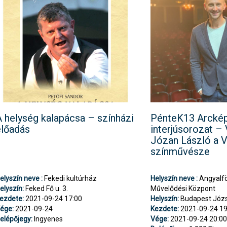
 helység kalapácsa – színházi
PénteK13 Arcké
előadás
interjúsorozat –
Józan László a V
színművésze
elyszín neve :
Fekedi kultúrház
Helyszín neve :
Angyalföl
elyszín:
Feked Fő u. 3.
Művelődési Központ
ezdete:
2021-09-24 17:00
Helyszín:
Budapest Józse
ége:
2021-09-24
Kezdete:
2021-09-24 19
elépőjegy:
Ingyenes
Vége:
2021-09-24 20:0