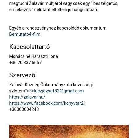
megtudni Zalavár múltjáról vagy csak egy " beszélgetős,
emlékezős " délutánt eltölteni jó hangulatban.
Egyéb a rendezvényhez kapcsolódó dokumentum:
Bemutató4-film
Kapcsolattartó
Mohácsiné Haraszti Ilona
+36 70 337 6657
Szervező
Zalavár Község Önkormányzata közösségi
színtér<
">3>
luczjozsef82@gmail.com
https://zalavar.hu/
https://www.facebook.com/konyvtar21
+36303004243