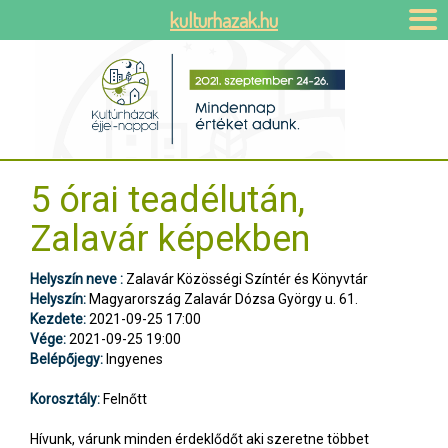
kulturhazak.hu
5 órai teadélután,
Zalavár képekben
Helyszín neve :
Zalavár Közösségi Színtér és Könyvtár
Helyszín:
Magyarország Zalavár Dózsa György u. 61.
Kezdete:
2021-09-25 17:00
Vége:
2021-09-25 19:00
Belépőjegy:
Ingyenes
Korosztály:
Felnőtt
Hívunk, várunk minden érdeklődőt aki szeretne többet