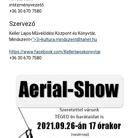
intézményvezető
+36 30 670 7580
Szervező
Keller Lajos Művelődési Központ és Könyvtár,
Mindszent<
">3>
kultura.mindszent@tanet.hu
https://www.facebook.com/Kellerlajoskonyvtar
+36 30 670 7580