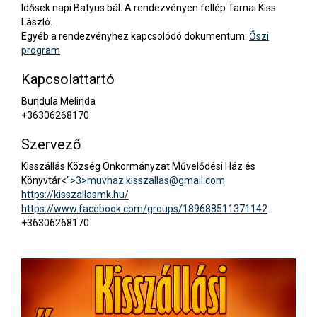
Idősek napi Batyus bál. A rendezvényen fellép Tarnai Kiss
László.
Egyéb a rendezvényhez kapcsolódó dokumentum:
Őszi
program
Kapcsolattartó
Bundula Melinda
+36306268170
Szervező
Kisszállás Község Önkormányzat Művelődési Ház és
Könyvtár<
">3>
muvhaz.kisszallas@gmail.com
https://kisszallasmk.hu/
https://www.facebook.com/groups/189688511371142
+36306268170