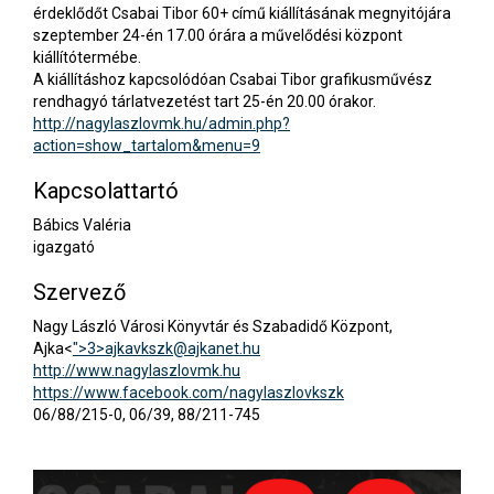
érdeklődőt Csabai Tibor 60+ című kiállításának megnyitójára
szeptember 24-én 17.00 órára a művelődési központ
kiállítótermébe.
A kiállításhoz kapcsolódóan Csabai Tibor grafikusművész
rendhagyó tárlatvezetést tart 25-én 20.00 órakor.
http://nagylaszlovmk.hu/admin.php?
action=show_tartalom&menu=9
Kapcsolattartó
Bábics Valéria
igazgató
Szervező
Nagy László Városi Könyvtár és Szabadidő Központ,
Ajka<
">3>
ajkavkszk@ajkanet.hu
http://www.nagylaszlovmk.hu
https://www.facebook.com/nagylaszlovkszk
06/88/215-0, 06/39, 88/211-745