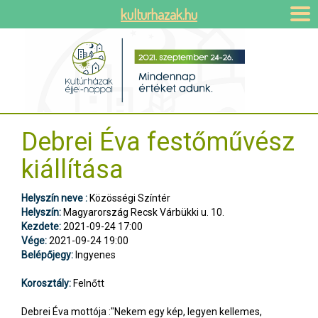
kulturhazak.hu
Debrei Éva festőművész
kiállítása
Helyszín neve :
Közösségi Színtér
Helyszín:
Magyarország Recsk Várbükki u. 10.
Kezdete:
2021-09-24 17:00
Vége:
2021-09-24 19:00
Belépőjegy:
Ingyenes
Korosztály:
Felnőtt
Debrei Éva mottója :"Nekem egy kép, legyen kellemes,