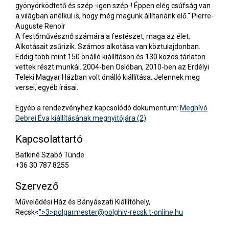
gyönyörködtető és szép -igen szép-! Éppen elég csúfság van
a világban anélkül is, hogy még magunk állítanánk elő." Pierre-
Auguste Renoir
A festőművésznő számára a festészet, maga az élet.
Alkotásait zsűrizik. Számos alkotása van köztulajdonban.
Eddig több mint 150 önálló kiállításon és 130 közös tárlaton
vettek részt munkái. 2004-ben Oslóban, 2010-ben az Erdélyi
Teleki Magyar Házban volt önálló kiállítása. Jelennek meg
versei, egyéb írásai.
Egyéb a rendezvényhez kapcsolódó dokumentum:
Meghívó
Debrei Éva kiállításának megnyitójára (2)
Kapcsolattartó
Batkiné Szabó Tünde
+36 30 787 8255
Szervező
Művelődési Ház és Bányászati Kiállítóhely,
Recsk<
">3>
polgarmester@polghiv-recsk.t-online.hu