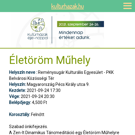
kulturhazak.hu
Életöröm Műhely
Helyszín neve :
Reménysugár Kulturális Egyesület - PKK
Belvárosi Közösségi Tér
Helyszín:
Magyarország Pécs Király utca 9.
Kezdete:
2021-09-24 17:30
Vége:
2021-09-24 20:30
Belépőjegy:
4,500 Ft
Korosztály:
Felnőtt
Szabad önkifejezés.
A Zen-It Dinamikus Táncmeditáció egy Életöröm Műhelyre