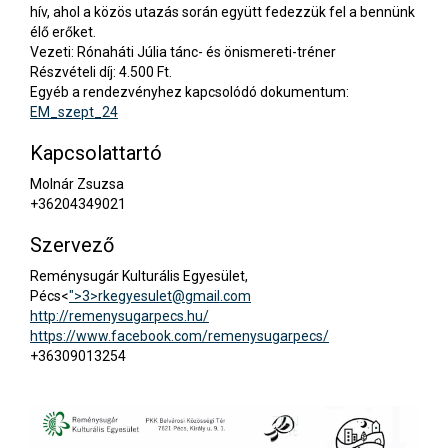
hív, ahol a közös utazás során együtt fedezzük fel a bennünk
élő erőket.
Vezeti: Rónaháti Júlia tánc- és önismereti-tréner
Részvételi díj: 4.500 Ft.
Egyéb a rendezvényhez kapcsolódó dokumentum:
EM_szept_24
Kapcsolattartó
Molnár Zsuzsa
+36204349021
Szervező
Reménysugár Kulturális Egyesület,
Pécs<
">3>
rkegyesulet@gmail.com
http://remenysugarpecs.hu/
https://www.facebook.com/remenysugarpecs/
+36309013254