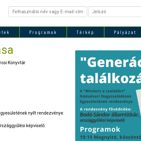
etek
Programok
Térkép
Pályázat
ása
osi Könyvtár
gyesületének nyílt rendezvénye.
rszággyűlési képviselő.