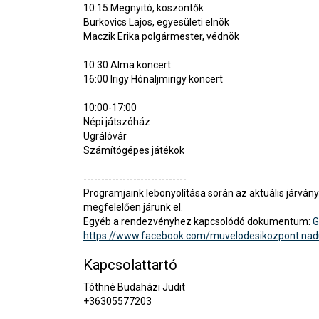
10:15 Megnyitó, köszöntők
Burkovics Lajos, egyesületi elnök
Maczik Erika polgármester, védnök
10:30 Alma koncert
16:00 Irigy Hónaljmirigy koncert
10:00-17:00
Népi játszóház
Ugrálóvár
Számítógépes játékok
-----------------------------
Programjaink lebonyolítása során az aktuális járvá
megfelelően járunk el.
Egyéb a rendezvényhez kapcsolódó dokumentum:
G
https://www.facebook.com/muvelodesikozpont.nad
Kapcsolattartó
Tóthné Budaházi Judit
+36305577203