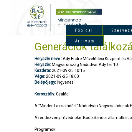
Főoldal
Szervez
Arhívum
Generációk találkoz
Helyszín neve :
Ady Endre Művelődési Központ és Vár
Helyszín:
Magyarország Nádudvar Ady tér 10.
Kezdete:
2021-09-25 10:15
Vége:
2021-09-25 18:00
Belépőjegy:
Ingyenes
Korosztály:
Családi
A "Mindent a családért" Nádudvari Nagycsaládosok E
A rendezvény fővédnöke: Bodó Sándor államtitkár, o
Programok: