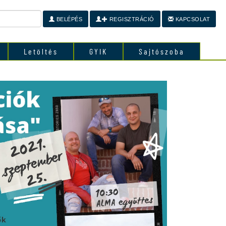
BELÉPÉS
REGISZTRÁCIÓ
KAPCSOLAT
Letöltés
GYIK
Sajtószoba