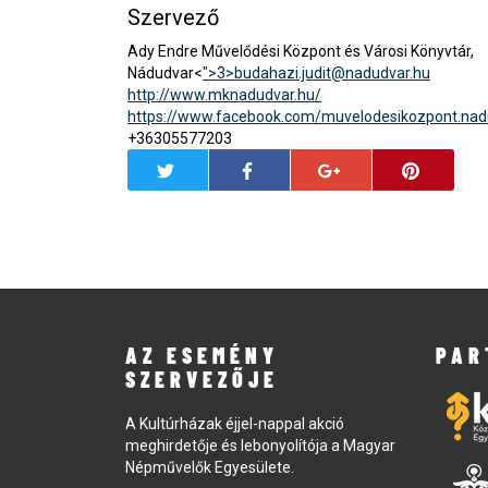
Szervező
Ady Endre Művelődési Központ és Városi Könyvtár,
Nádudvar<
">3>
budahazi.judit@nadudvar.hu
http://www.mknadudvar.hu/
https://www.facebook.com/muvelodesikozpont.nad
+36305577203
AZ ESEMÉNY
PAR
SZERVEZŐJE
A Kultúrházak éjjel-nappal akció
meghirdetője és lebonyolítója a Magyar
Népművelők Egyesülete.