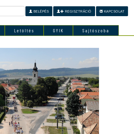
BELÉPÉS
REGISZTRÁCIÓ
KAPCSOLAT
Letöltés
GYIK
Sajtószoba