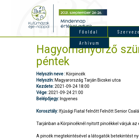
Főoldal
Szervez
Arhívum
Hagyományőrző szür
péntek
Helyszín neve :
Körpincék
Helyszín:
Magyarország Tarján Bicskei utca
Kezdete:
2021-09-24 18:00
Vége:
2021-09-24 21:00
Belépőjegy:
Ingyenes
Korosztály:
Ifjúsági Fiatal felnőtt Felnőtt Senior Csalá
Tarjánban a Körpincéknél nyitott pincékkel várjuk az
A pincék megtekintésével a látogatók betekintést n