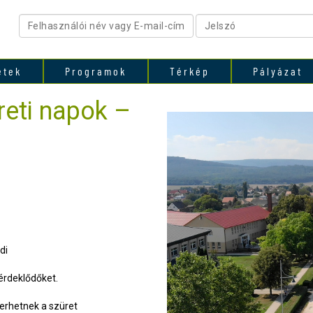
etek
Programok
Térkép
Pályázat
eti napok –
di
 érdeklődőket.
yerhetnek a szüret