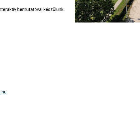
teraktív bemutatóval készülünk.
.hu