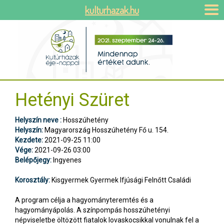
kulturhazak.hu
Hetényi Szüret
Helyszín neve :
Hosszúhetény
Helyszín:
Magyarország Hosszúhetény Fő u. 154.
Kezdete:
2021-09-25 11:00
Vége:
2021-09-26 03:00
Belépőjegy:
Ingyenes
Korosztály:
Kisgyermek Gyermek Ifjúsági Felnőtt Családi
A program célja a hagyományteremtés és a
hagyományápolás. A színpompás hosszúhetényi
népviseletbe öltözött fiatalok lovaskocsikkal vonulnak fel a