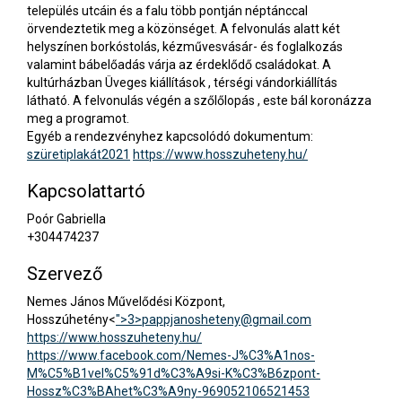
település utcáin és a falu több pontján néptánccal
örvendeztetik meg a közönséget. A felvonulás alatt két
helyszínen borkóstolás, kézművesvásár- és foglalkozás
valamint bábelőadás várja az érdeklődő családokat. A
kultúrházban Üveges kiállítások , térségi vándorkiállítás
látható. A felvonulás végén a szőlőlopás , este bál koronázza
meg a programot.
Egyéb a rendezvényhez kapcsolódó dokumentum:
szüretiplakát2021
https://www.hosszuheteny.hu/
Kapcsolattartó
Poór Gabriella
+304474237
Szervező
Nemes János Művelődési Központ,
Hosszúhetény<
">3>
pappjanosheteny@gmail.com
https://www.hosszuheteny.hu/
https://www.facebook.com/Nemes-J%C3%A1nos-
M%C5%B1vel%C5%91d%C3%A9si-K%C3%B6zpont-
Hossz%C3%BAhet%C3%A9ny-969052106521453