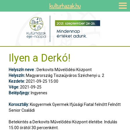
kulturhazak.hu
Ilyen a Derkó!
Helyszín neve :
Derkovits Művelődési Központ
Helyszín:
Magyarország Tiszaújváros Széchenyi u. 2
Kezdete:
2021-09-25 15:00
Vége:
2021-09-25
Belépőjegy:
Ingyenes
Korosztály:
Kisgyermek Gyermek Ifjúsági Fiatal felnőtt Felnőtt
Senior Családi
Betekintés a Derkovits Művelődési Központ életébe. Indulás
15.00 órától 30 percenként.