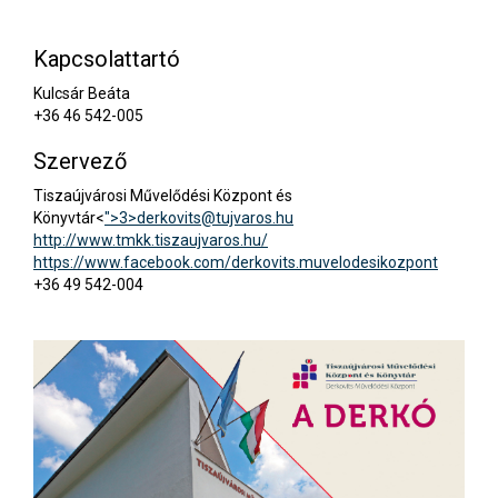
Kapcsolattartó
Kulcsár Beáta
+36 46 542-005
Szervező
Tiszaújvárosi Művelődési Központ és
Könyvtár<
">3>
derkovits@tujvaros.hu
http://www.tmkk.tiszaujvaros.hu/
https://www.facebook.com/derkovits.muvelodesikozpont
+36 49 542-004