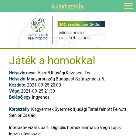
kulturhazak.hu
Játék a homokkal
Helyszín neve :
Kikötő Ifjúsági Közöségi Tér
Helyszín:
Magyarország Budapest Száraznád u. 5.
Kezdete:
2021-09-25 20:00
Vége:
2021-09-25 21:30
Belépőjegy:
Ingyenes
Korosztály:
Kisgyermek Gyermek Ifjúsági Fiatal felnőtt Felnőtt
Senior Családi
Interaktív vizális parti. Digitális homok animáció Végh Lajos
lépzőművésszel.