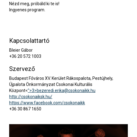
Nézd meg, próbáld ki te is!
Ingyenes program.
Kapcsolattartó
Bleier Gábor
+36 20 572 1003
Szervező
Budapest Főváros XV. Kerület Rákospalota, Pestújhely,
Újpalota Önkormányzat Csokonai Kulturális
Központ<
">3>
bezeredi.erika@csokonaikk.hu
http://csokonaiksk.hu/
https://www.facebook.com/csokonaikk
+36 30 867 1650