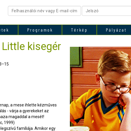
etek
Programok
Térkép
Pályázat
ittle kisegér
13–15
árnap, a mese ihlette kézműves
lás - várja a gyerekeket az
d haza magaddal a mesét!
rc, 1999)
elegszívű famíliája. Amikor egy