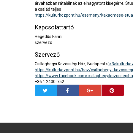
árvaházban rátalálnak az elhagyatott kisegérre, Stua
a család teljes
https://kulturkozpont.hu/esemeny/kakaomese-stuart-
Kapcsolattartó
Hegedűs Fanni
szervező
Szervező
Csillaghegyi Közösségi Ház, Budapest<
">3>
kulturko
https://kulturkozpont.hu/haz/csillaghegyi-kozosseg
https://www.facebook.com/csillaghegyikozossegih
+36 1 2400-752