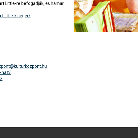
rt Little-re befogadják, és hamar
little-kiseger/
zpont@kulturkozpont.hu
i-haz/
az