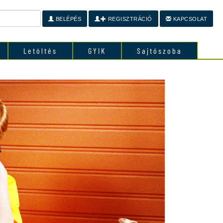
BELÉPÉS
REGISZTRÁCIÓ
KAPCSOLAT
Letöltés
GYIK
Sajtószoba