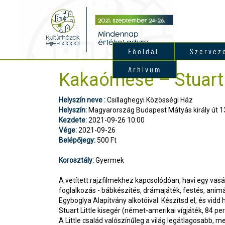
Főoldal
Szervez
Arhívum
Kakaómese – Stuart L
Helyszín neve :
Csillaghegyi Közösségi Ház
Helyszín:
Magyarország Budapest Mátyás király út 
Kezdete:
2021-09-26 10:00
Vége:
2021-09-26
Belépőjegy:
500 Ft
Korosztály:
Gyermek
A vetített rajzfilmekhez kapcsolódóan, havi egy vas
foglalkozás - bábkészítés, drámajáték, festés, animá
Egyboglya Alapítvány alkotóival. Készítsd el, és vid
Stuart Little kisegér (német-amerikai vígjáték, 84 pe
A Little család valószínűleg a világ legátlagosabb, m