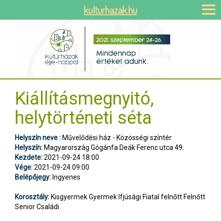
kulturhazak.hu
Kiállításmegnyitó,
helytörténeti séta
Helyszín neve :
Művelődési ház - Közösségi színtér
Helyszín:
Magyarország Gógánfa Deák Ferenc utca 49.
Kezdete:
2021-09-24 18:00
Vége:
2021-09-24 09:00
Belépőjegy:
Ingyenes
Korosztály:
Kisgyermek Gyermek Ifjúsági Fiatal felnőtt Felnőtt
Senior Családi