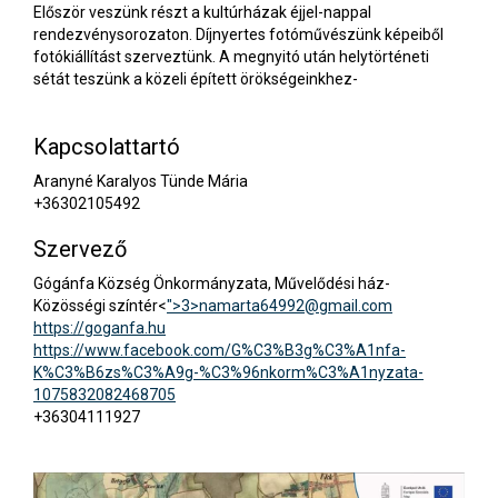
Először veszünk részt a kultúrházak éjjel-nappal
rendezvénysorozaton. Díjnyertes fotóművészünk képeiből
fotókiállítást szerveztünk. A megnyitó után helytörténeti
sétát teszünk a közeli épített örökségeinkhez-
Kapcsolattartó
Aranyné Karalyos Tünde Mária
+36302105492
Szervező
Gógánfa Község Önkormányzata, Művelődési ház-
Közösségi színtér<
">3>
namarta64992@gmail.com
https://goganfa.hu
https://www.facebook.com/G%C3%B3g%C3%A1nfa-
K%C3%B6zs%C3%A9g-%C3%96nkorm%C3%A1nyzata-
1075832082468705
+36304111927