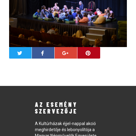
AZ ESEMÉNY
SZERVEZŐJE
A Kultúrházak éjjel-nappal akció
meghirdetője és lebonyolítója a
Magyar Népművelők Egyesülete.