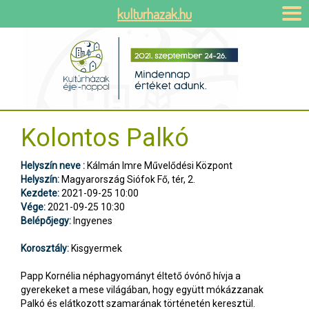
kulturhazak.hu
Kolontos Palkó
Helyszín neve :
Kálmán Imre Művelődési Központ
Helyszín:
Magyarország Siófok Fő, tér, 2.
Kezdete:
2021-09-25 10:00
Vége:
2021-09-25 10:30
Belépőjegy:
Ingyenes
Korosztály:
Kisgyermek
Papp Kornélia néphagyományt éltető óvónő hívja a
gyerekeket a mese világában, hogy együtt mókázzanak
Palkó és elátkozott szamarának történetén keresztül.