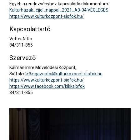
Egyéb a rendezvényhez kapcsolódó dokumentum:
Kulturházak_éjjel_nappal_2021_A3-04 VÉGLEGES
https://www.kulturkozpont-siofok.hu/
Kapcsolattartó
Vetter Nitta
84/311-855
Szervező
Kálmán Imre Művelődési Központ,
Siófok<
">3>
igazgato@kulturkozpont-siofok.hu
https://www.kulturkozpont-siofok.hu/
https://www.facebook.com/kikksiofok
84/311-855