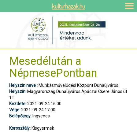
kulturhazak.hu
Mesedélután a
NépmesePontban
Helyszín neve :
Munkásművelődési Központ Dunaújváros
Helyszín:
Magyarország Dunaújváros Apáczai Csere János út
11
Kezdete:
2021-09-24 16:00
Vége:
2021-09-24 17:00
Belépőjegy:
Ingyenes
Korosztály:
Kisgyermek