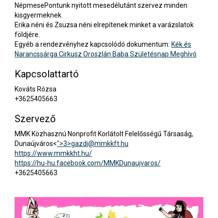
NépmesePontunk nyitott mesedélutánt szervez minden
kisgyermeknek.
Erika néni és Zsuzsa néni elrepítenek minket a varázslatok
földjére.
Egyéb a rendezvényhez kapcsolódó dokumentum:
Kék és
Narancssárga Cirkusz Oroszlán Baba Születésnap Meghívó
Kapcsolattartó
Kováts Rózsa
+3625405663
Szervező
MMK Közhasznú Nonprofit Korlátolt Felelősségű Társaság,
Dunaújváros<
">3>
gazdi@mmkkft.hu
https://www.mmkkht.hu/
https://hu-hu.facebook.com/MMKDunaujvaros/
+3625405663