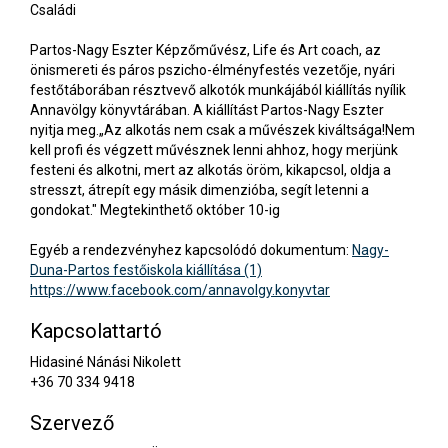
Családi
Partos-Nagy Eszter Képzőművész, Life és Art coach, az
önismereti és páros pszicho-élményfestés vezetője, nyári
festőtáborában résztvevő alkotók munkájából kiállítás nyílik
Annavölgy könyvtárában. A kiállítást Partos-Nagy Eszter
nyitja meg.„Az alkotás nem csak a művészek kiváltsága!Nem
kell profi és végzett művésznek lenni ahhoz, hogy merjünk
festeni és alkotni, mert az alkotás öröm, kikapcsol, oldja a
stresszt, átrepít egy másik dimenzióba, segít letenni a
gondokat." Megtekinthető október 10-ig
Egyéb a rendezvényhez kapcsolódó dokumentum:
Nagy-
Duna-Partos festőiskola kiállítása (1)
https://www.facebook.com/annavolgy.konyvtar
Kapcsolattartó
Hidasiné Nánási Nikolett
+36 70 334 9418
Szervező