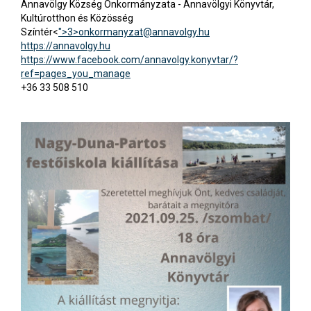
Annavölgy Község Önkormányzata - Annavölgyi Könyvtár,
Kultúrotthon és Közösség
Színtér<
">3>
onkormanyzat@annavolgy.hu
https://annavolgy.hu
https://www.facebook.com/annavolgy.konyvtar/?
ref=pages_you_manage
+36 33 508 510