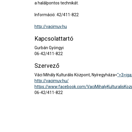
a halálpontos technikát.
Információ: 42/411-822
http://vacimuv.hu
Kapcsolattartó
Gurbán Gyöngyi
06-42/411-822
Szervező
Váci Mihály Kulturális Központ, Nyíregyháza<
">3>
ig
http://vacimuv.hu/
https://www.facebook.com/VaciMihalyKulturalisKoz
06-42/411-822