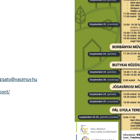
azgato@vacimuv.hu
pont/