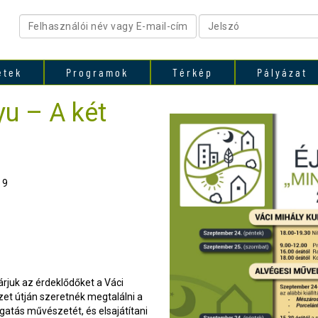
etek
Programok
Térkép
Pályázat
yu – A két
 9
várjuk az érdeklődőket a Váci
zet útján szeretnék megtalálni a
gatás művészetét, és elsajátítani