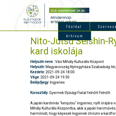
Főoldal
Szervez
Arhívum
Nito-Jutsu Seishin-R
kard iskolája
Helyszín neve :
Váci Mihály Kulturális Központ
Helyszín:
Magyarország Nyíregyháza Szabadság tér,
Kezdete:
2021-09-24 18:00
Vége:
2021-09-24 19:30
Belépőjegy:
Ingyenes
Korosztály:
Gyermek Ifjúsági Fiatal felnőtt Felnőtt
A japán kardvívás "kenjutsu" ingyenes, nyílt órájára 
Mihály Kulturális Központba, akik a japán harcművés
harmóniát, hogy képesek legyenek ötvözni a kardfor