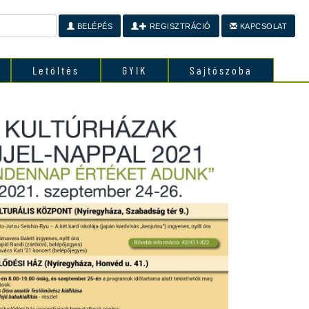
BELÉPÉS
REGISZTRÁCIÓ
KAPCSOLAT
Letöltés
GYIK
Sajtószoba