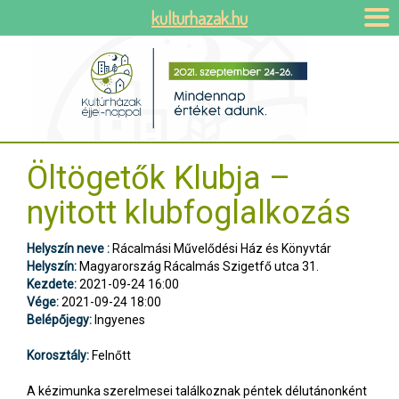
kulturhazak.hu
Öltögetők Klubja –
nyitott klubfoglalkozás
Helyszín neve :
Rácalmási Művelődési Ház és Könyvtár
Helyszín:
Magyarország Rácalmás Szigetfő utca 31.
Kezdete:
2021-09-24 16:00
Vége:
2021-09-24 18:00
Belépőjegy:
Ingyenes
Korosztály:
Felnőtt
A kézimunka szerelmesei találkoznak péntek délutánonként