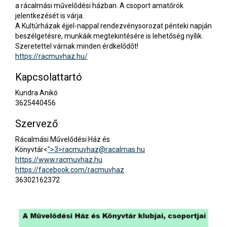
a rácalmási művelődési házban. A csoport amatőrök
jelentkezését is várja.
A Kultúrházak éjjel-nappal rendezvénysorozat pénteki napján
beszélgetésre, munkáik megtekintésére is lehetőség nyílik.
Szeretettel várnak minden érdkelődőt!
https://racmuvhaz.hu/
Kapcsolattartó
Kundra Anikó
3625440456
Szervező
Rácalmási Művelődési Ház és
Könyvtár<
">3>
racmuvhaz@racalmas.hu
https://www.racmuvhaz.hu
https://facebook.com/racmuvhaz
36302162372