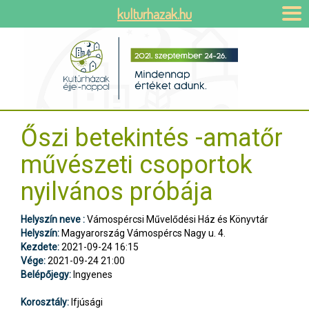
kulturhazak.hu
Őszi betekintés -amatőr
művészeti csoportok
nyilvános próbája
Helyszín neve :
Vámospércsi Művelődési Ház és Könyvtár
Helyszín:
Magyarország Vámospércs Nagy u. 4.
Kezdete:
2021-09-24 16:15
Vége:
2021-09-24 21:00
Belépőjegy:
Ingyenes
Korosztály:
Ifjúsági