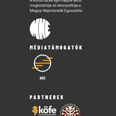
A Kultúrházak éjjel-nappal akció
meghirdetője és lebonyolítója a
Magyar Népművelők Egyesülete.
MÉDIATÁMOGATÓK
PARTNEREK