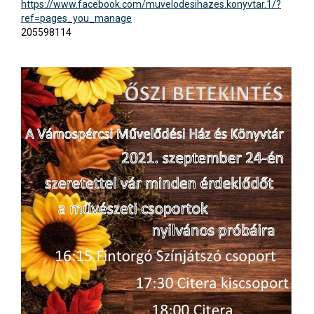
https://www.facebook.com/muvelodesihazes.konyvtar.1/?
ref=pages_you_manage
205598114