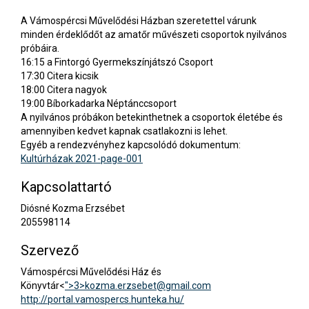
A Vámospércsi Művelődési Házban szeretettel várunk
minden érdeklődőt az amatőr művészeti csoportok nyilvános
próbáira.
16:15 a Fintorgó Gyermekszínjátszó Csoport
17:30 Citera kicsik
18:00 Citera nagyok
19:00 Bíborkadarka Néptánccsoport
A nyilvános próbákon betekinthetnek a csoportok életébe és
amennyiben kedvet kapnak csatlakozni is lehet.
Egyéb a rendezvényhez kapcsolódó dokumentum:
Kultúrházak 2021-page-001
Kapcsolattartó
Diósné Kozma Erzsébet
205598114
Szervező
Vámospércsi Művelődési Ház és
Könyvtár<
">3>
kozma.erzsebet@gmail.com
http://portal.vamospercs.hunteka.hu/