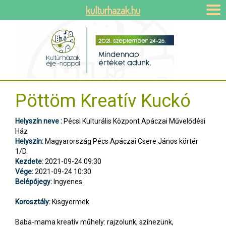
kulturhazak.hu
Pöttöm Kreatív Kuckó
Helyszín neve :
Pécsi Kulturális Központ Apáczai Művelődési
Ház
Helyszín:
Magyarország Pécs Apáczai Csere János körtér
1/D.
Kezdete:
2021-09-24 09:30
Vége:
2021-09-24 10:30
Belépőjegy:
Ingyenes
Korosztály:
Kisgyermek
Baba-mama kreatív műhely: rajzolunk, színezünk,