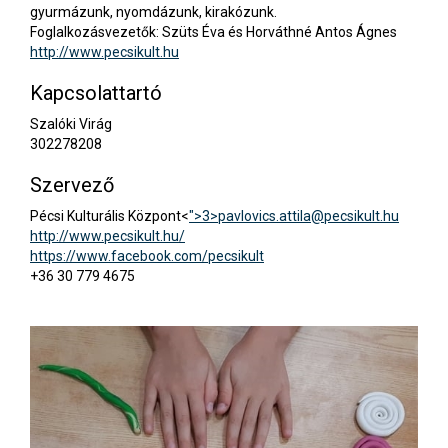
gyurmázunk, nyomdázunk, kirakózunk.
Foglalkozásvezetők: Szüts Éva és Horváthné Antos Ágnes
http://www.pecsikult.hu
Kapcsolattartó
Szalóki Virág
302278208
Szervező
Pécsi Kulturális Központ<
">3>
pavlovics.attila@pecsikult.hu
http://www.pecsikult.hu/
https://www.facebook.com/pecsikult
+36 30 779 4675