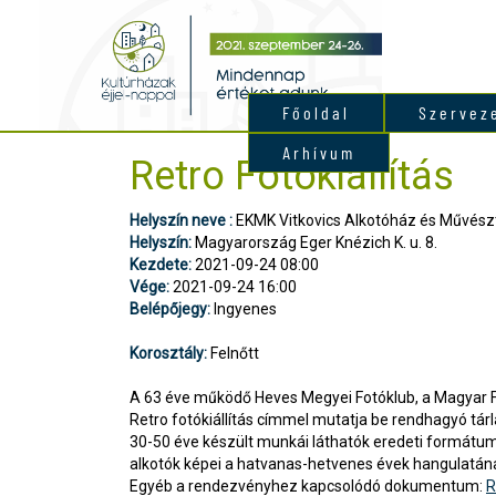
Főoldal
Szervez
Arhívum
Retro Fotókiállítás
Helyszín neve :
EKMK Vitkovics Alkotóház és Művész
Helyszín:
Magyarország Eger Knézich K. u. 8.
Kezdete:
2021-09-24 08:00
Vége:
2021-09-24 16:00
Belépőjegy:
Ingyenes
Korosztály:
Felnőtt
A 63 éve működő Heves Megyei Fotóklub, a Magyar F
Retro fotókiállítás címmel mutatja be rendhagyó tárl
30-50 éve készült munkái láthatók eredeti formátumb
alkotók képei a hatvanas-hetvenes évek hangulatán
Egyéb a rendezvényhez kapcsolódó dokumentum:
R