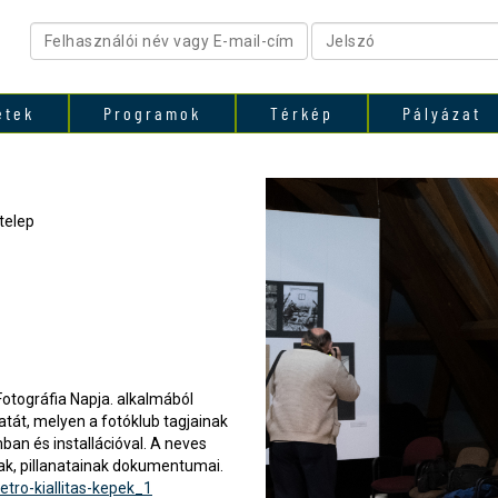
etek
Programok
Térkép
Pályázat
telep
otográfia Napja. alkalmából
atát, melyen a fotóklub tagjainak
an és installációval. A neves
ak, pillanatainak dokumentumai.
etro-kiallitas-kepek_1