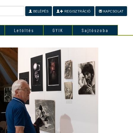
BELÉPÉS
REGISZTRÁCIÓ
KAPCSOLAT
Letöltés
GYIK
Sajtószoba