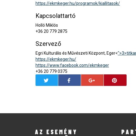
https://ekmkeger.hu/programok/kiallitasok/
Kapcsolattartó
Holló Miklós
+36 20 779 2875
Szervező
Egri Kulturális és Művészeti Központ, Eger<
">3>
titk
https://ekmkeger.hu/
https://www.facebook.com/ekmkeger
+36 20 779 0375
AZ ESEMÉNY
PAR