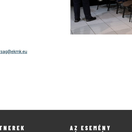
arsag@ekmk.eu
TNEREK
AZ ESEMÉNY