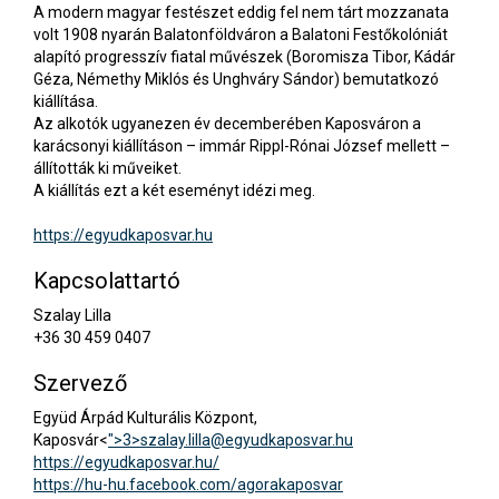
A modern magyar festészet eddig fel nem tárt mozzanata
volt 1908 nyarán Balatonföldváron a Balatoni Festőkolóniát
alapító progresszív fiatal művészek (Boromisza Tibor, Kádár
Géza, Némethy Miklós és Unghváry Sándor) bemutatkozó
kiállítása.
Az alkotók ugyanezen év decemberében Kaposváron a
karácsonyi kiállításon – immár Rippl-Rónai József mellett –
állították ki műveiket.
A kiállítás ezt a két eseményt idézi meg.
https://egyudkaposvar.hu
Kapcsolattartó
Szalay Lilla
+36 30 459 0407
Szervező
Együd Árpád Kulturális Központ,
Kaposvár<
">3>
szalay.lilla@egyudkaposvar.hu
https://egyudkaposvar.hu/
https://hu-hu.facebook.com/agorakaposvar