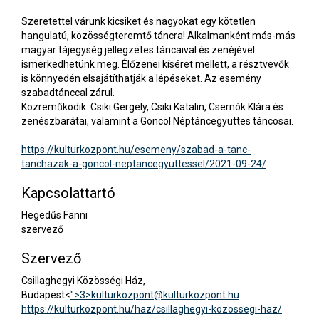
Szeretettel várunk kicsiket és nagyokat egy kötetlen
hangulatú, közösségteremtő táncra! Alkalmanként más-más
magyar tájegység jellegzetes táncaival és zenéjével
ismerkedhetünk meg. Élőzenei kíséret mellett, a résztvevők
is könnyedén elsajátíthatják a lépéseket. Az esemény
szabadtánccal zárul.
Közreműködik: Csiki Gergely, Csiki Katalin, Csernók Klára és
zenészbarátai, valamint a Göncöl Néptáncegyüttes táncosai.
https://kulturkozpont.hu/esemeny/szabad-a-tanc-
tanchazak-a-goncol-neptancegyuttessel/2021-09-24/
Kapcsolattartó
Hegedűs Fanni
szervező
Szervező
Csillaghegyi Közösségi Ház,
Budapest<
">3>
kulturkozpont@kulturkozpont.hu
https://kulturkozpont.hu/haz/csillaghegyi-kozossegi-haz/