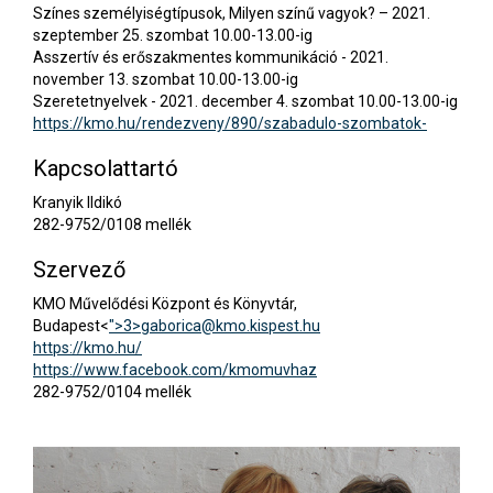
Színes személyiségtípusok, Milyen színű vagyok? – 2021.
szeptember 25. szombat 10.00-13.00-ig
Asszertív és erőszakmentes kommunikáció - 2021.
november 13. szombat 10.00-13.00-ig
Szeretetnyelvek - 2021. december 4. szombat 10.00-13.00-ig
https://kmo.hu/rendezveny/890/szabadulo-szombatok-
Kapcsolattartó
Kranyik Ildikó
282-9752/0108 mellék
Szervező
KMO Művelődési Központ és Könyvtár,
Budapest<
">3>
gaborica@kmo.kispest.hu
https://kmo.hu/
https://www.facebook.com/kmomuvhaz
282-9752/0104 mellék