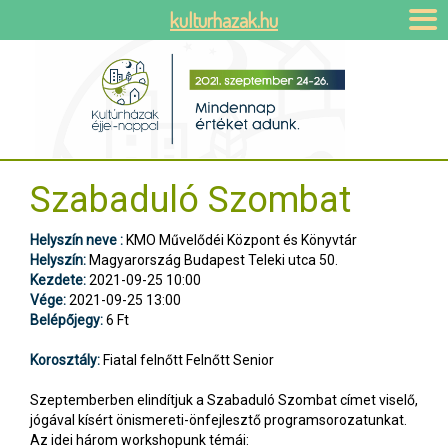
kulturhazak.hu
Szabaduló Szombat
Helyszín neve :
KMO Művelődéi Központ és Könyvtár
Helyszín:
Magyarország Budapest Teleki utca 50.
Kezdete:
2021-09-25 10:00
Vége:
2021-09-25 13:00
Belépőjegy:
6 Ft
Korosztály:
Fiatal felnőtt Felnőtt Senior
Szeptemberben elindítjuk a Szabaduló Szombat címet viselő,
jógával kísért önismereti-önfejlesztő programsorozatunkat.
Az idei három workshopunk témái: