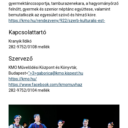
gyermektánccsoportja, tamburazenekara, a hagyományőrző
felnőtt, gyermek és szenior néptánc együttese, valamint
bemutatkozik az egyesület szövő és hímző köre.
https://kmo.hu/rendezveny/922/szerb-kulturalis-est-
Kapcsolattartó
Kranyik Ildikó
282-9752/0108 mellék
Szervező
KMO Művelődési Központ és Könyvtár,
Budapest<
">3>
gaborica@kmo.kispest.hu
https://kmo.hu/
https://www.facebook.com/kmomuvhaz
282-9752/0104 mellék