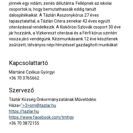
jönnek egy vidám, zenés délutánra. Fellépnek az iskolai
csoportok is, hogy bemutathassák eddig tanult
dalosjátékaikat. A Tázlári Asszonykórus 27 éves
tapasztalattal, a Tázlári Citera zenekar 42 éves együtt
citerázással rendelkezik. A Kiskőrösi Szlovák csoport 30 éve
jár hozzánk, a Vízkereszt citerásai és a Férfi kórus szintén
vissza járó vendégünk. Kézimunkásaink 12 éve készítenek
zsűrizett, látványos népi hímzéssel gazdagított munkákat
Kapcsolattartó
Mártáné Czékus Györgyi
+36 70 3765662
Szervező
Tázlár Község Önkormányzatának Művelődési
Háza<
">3>
pm@tazlar.hu
https://tazlar.hu
https://www.facebook.com/tmhgy
+36 70 3872155