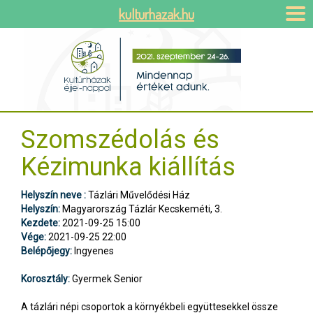
kulturhazak.hu
Szomszédolás és
Kézimunka kiállítás
Helyszín neve :
Tázlári Művelődési Ház
Helyszín:
Magyarország Tázlár Kecskeméti, 3.
Kezdete:
2021-09-25 15:00
Vége:
2021-09-25 22:00
Belépőjegy:
Ingyenes
Korosztály:
Gyermek Senior
A tázlári népi csoportok a környékbeli együttesekkel össze