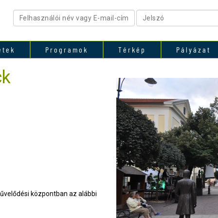
etek
Programok
Térkép
Pályázat
ck
művelődési központban az alábbi