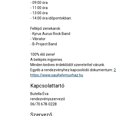
- 09:00 óra
- 11:00 óra
- 13:00 óra
- 14:00 óra időpontokban.
Fellépő zenekarok:
- Kyrus Aurus Rock Band
- Vibrator
- B-Project Band
100% élő zene!
A belépés ingyenes.
Minden kedves érdeklődőt szeretettel várunk.
Egyéb a rendezvényhez kapcsolódó dokumentum:
2
https://www.saujhelymuvhaz.hu
Kapcsolattartó
Butella Éva
rendezvényszervező
06/70 678-0228
Szervező