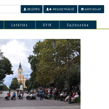
BELÉPÉS
REGISZTRÁCIÓ
KAPCSOLAT
Letöltés
GYIK
Sajtószoba