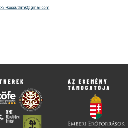
">3>
kossuthmk@gmail.com
TNEREK
AZ ESEMÉNY
TÁMOGATÓJA