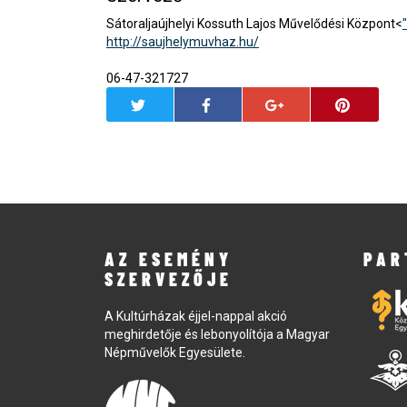
Sátoraljaújhelyi Kossuth Lajos Művelődési Központ<
http://saujhelymuvhaz.hu/
06-47-321727
AZ ESEMÉNY
PAR
SZERVEZŐJE
A Kultúrházak éjjel-nappal akció
meghirdetője és lebonyolítója a Magyar
Népművelők Egyesülete.