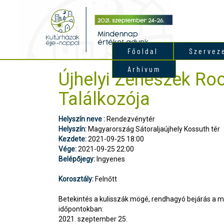
Főoldal
Szervez
Arhívum
Újhelyi Zenészek Ro
Találkozója
Helyszín neve :
Rendezvénytér
Helyszín:
Magyarország Sátoraljaújhely Kossuth tér
Kezdete:
2021-09-25 18:00
Vége:
2021-09-25 22:00
Belépőjegy:
Ingyenes
Korosztály:
Felnőtt
Betekintés a kulisszák mögé, rendhagyó bejárás a 
időpontokban:
2021. szeptember 25.