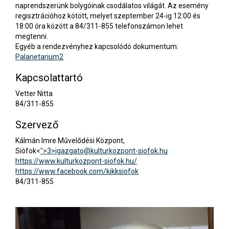
naprendszerünk bolygóinak csodálatos világát. Az esemény
regisztrációhoz kötött, melyet szeptember 24-ig 12:00 és
18:00 óra között a 84/311-855 telefonszámon lehet
megtenni.
Egyéb a rendezvényhez kapcsolódó dokumentum:
Palanetarium2
Kapcsolattartó
Vetter Nitta
84/311-855
Szervező
Kálmán Imre Művelődési Központ,
Siófok<
">3>
igazgato@kulturkozpont-siofok.hu
https://www.kulturkozpont-siofok.hu/
https://www.facebook.com/kikksiofok
84/311-855