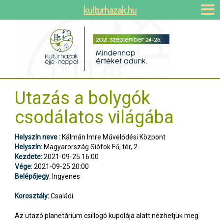
kulturhazak.hu
Utazás a bolygók
csodálatos világába
Helyszín neve :
Kálmán Imre Művelődési Központ
Helyszín:
Magyarország Siófok Fő, tér, 2.
Kezdete:
2021-09-25 16:00
Vége:
2021-09-25 20:00
Belépőjegy:
Ingyenes
Korosztály:
Családi
Az utazó planetárium csillogó kupolája alatt nézhetjük meg