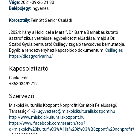
Vége:
2021-09-26 21:30
Belépőjegy:
Ingyenes
Korosztály:
Felnőtt Senior Családi
„2024: Irány a Hold, cél a Mars!”, Dr. Barna Barnabás kutató
asztrofizikus vetítéssel egybekötött előadása, majd a Dr.
Szabó Gyula bemutató Csillagvizsgáló távcsöves bemutatója.
Egyéb a rendezvényhez kapcsolódó dokumentum:
Csillagles
https://diosgyorivar.hu/
Kapcsolattartó
Csóka Edit
+36303492712
Szervező
Miskolci Kulturális Központ Nonprofit Korlátolt Felelősségű
Társaság<
">3>
ugyvezeto@miskolcikulturaliskozpont.hu
http://www.miskolcikulturaliskozpont.hu
https://www.facebook.com/search/top?
q=miskolci%20kultur%C3%A1lis%20k%C3%B6zpont%20nonprofit