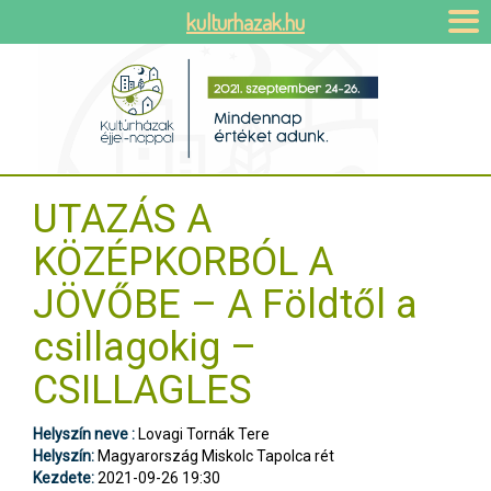
kulturhazak.hu
UTAZÁS A
KÖZÉPKORBÓL A
JÖVŐBE – A Földtől a
csillagokig –
CSILLAGLES
Helyszín neve :
Lovagi Tornák Tere
Helyszín:
Magyarország Miskolc Tapolca rét
Kezdete:
2021-09-26 19:30