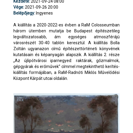
Kezdete:
2021-09-24 08:00
Vége:
2021-09-26 20:00
Belépőjegy:
Ingyenes
A kiállítás a 2020-2022-es évben a RaM Colosseumban
három ütemben mutatja be Budapest építészetileg
legváltozatosabb, ám egységes atmoszférájú
városrészét 30-40 tablón keresztül. A kiállítás Bolla
Zoltán ugyanazon című építészettörténeti könyvének
kutatásain és képanyagán alapszik. A kiállítás 2. része
„Az újlipótvárosi iparnegyed: raktárak, gőzmalmok,
gépgyárak és erőművek” címmel megtekinthető kerítés-
kiállítás formájában, a RaM-Radnóti Miklós Művelődési
Központ Kárpát utcai oldalán.