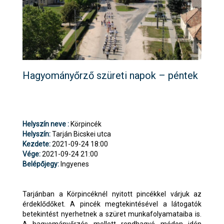
Hagyományőrző szüreti napok – péntek
Helyszín neve :
Körpincék
Helyszín:
Tarján Bicskei utca
Kezdete:
2021-09-24 18:00
Vége:
2021-09-24 21:00
Belépőjegy:
Ingyenes
Tarjánban a Körpincéknél nyitott pincékkel várjuk az
érdeklődőket. A pincék megtekintésével a látogatók
betekintést nyerhetnek a szüret munkafolyamataiba is.
A hagyományőrzés mellett rendhagyó módon idén