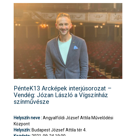
PénteK13 Arcképek interjúsorozat –
Vendég: Józan László a Vígszínház
színművésze
Helyszín neve :
Angyalföldi József Attila Művelődési
Központ
Helyszín:
Budapest József Attila tér 4.
Kezdete:
2021-09-24 19:00