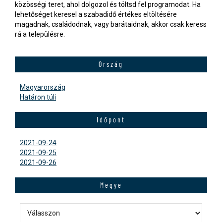
közösségi teret, ahol dolgozol és töltsd fel programodat. Ha
lehetőséget keresel a szabadidő értékes eltöltésére
magadnak, családodnak, vagy barátaidnak, akkor csak keress
rá a településre.
Ország
Magyarország
Határon túli
Időpont
2021-09-24
2021-09-25
2021-09-26
Megye