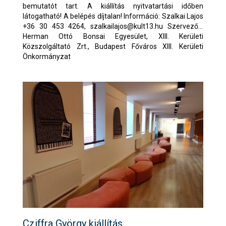
bemutatót tart. A kiállítás nyitvatartási időben
látogatható! A belépés díjtalan! Információ: Szalkai Lajos
+36 30 453 4264,
szalkailajos@kult13.hu
Szervezők:
Herman Ottó Bonsai Egyesület, XIII. Kerületi
Közszolgáltató Zrt., Budapest Főváros XIII. Kerületi
Önkormányzat
Cziffra György kiállítás