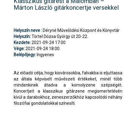
Klasszikus gitárest a Malomban –
Márton László gitárkoncertje versekkel
Helyszín neve :
Déryné Művelődési Központ és Könyvtár
Helyszín:
Törtel Dózsa György út 20-22.
Kezdete:
2021-09-24 17:00
Vége:
2021-09-24 18:00
Belépőjegy:
Ingyenes
Az előadó célja, hogy kisvárosokba, falvakba is eljuttassa
az általa képviselt művészeti értékeket, minél több
mindenkinek átadva a komolyzene szépségét.
Koncertjeit a klasszikus gitárzene megismertetésén
kívül a darabokhoz, zeneszerzőkhöz kapcsolódó néhány
filozófiai gondolatokkal színesíti.