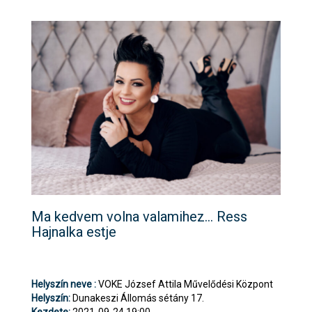
Ma kedvem volna valamihez… Ress
Hajnalka estje
Helyszín neve :
VOKE József Attila Művelődési Központ
Helyszín:
Dunakeszi Állomás sétány 17.
Kezdete:
2021-09-24 19:00