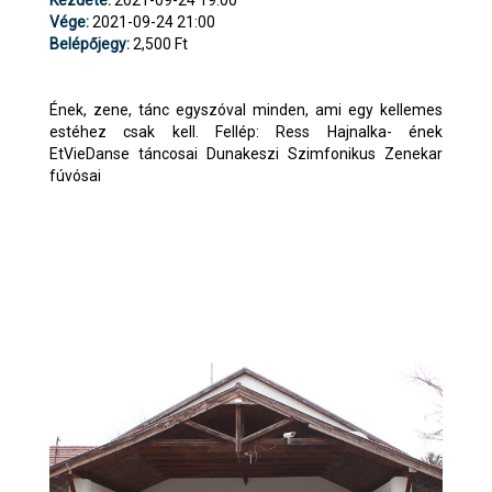
Vége:
2021-09-24 21:00
Belépőjegy:
2,500 Ft
Ének, zene, tánc egyszóval minden, ami egy kellemes
estéhez csak kell. Fellép: Ress Hajnalka- ének
EtVieDanse táncosai Dunakeszi Szimfonikus Zenekar
fúvósai