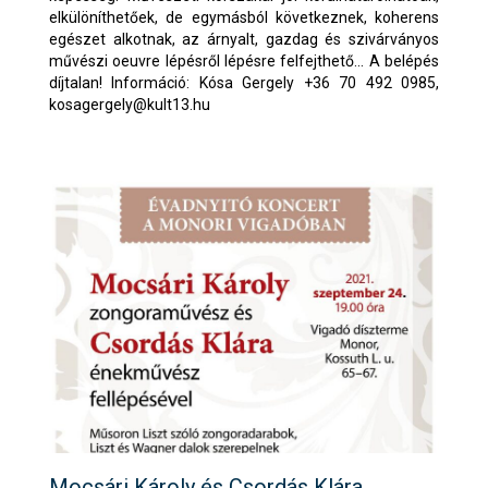
elkülöníthetőek, de egymásból következnek, koherens
egészet alkotnak, az árnyalt, gazdag és szivárványos
művészi oeuvre lépésről lépésre felfejthető... A belépés
díjtalan! Információ: Kósa Gergely +36 70 492 0985,
kosagergely@kult13.hu
Mocsári Károly és Csordás Klára